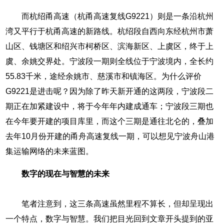
而杭绍甬高速（杭甬高速复线G9221）则是一条沿杭州
湾又平行于杭甬高速的新路线。杭绍段自西向东经杭州市萧
山区、钱塘区和绍兴市柯桥区、滨海新区、上虞区，终于上
虞、余姚交界处。宁波段一期则全线位于宁波境内，全长约
55.83千米，途经余姚市、慈溪市和镇海区。为什么评价
G9221是进击呢？因为除了昨天新开通的这两段，宁波段二
期正在加紧建设中，将于今年年内建成通车；宁波段三期也
在今年要开建的项目库里，而这个三期是通往北仑的，叠加
去年10月份开建的甬舟高速复线一期，可以想见宁波舟山港
集运输网络的未来蓝图。
数字的现在与智慧的未来
笔者注意到，这三条高速虽然里程不算长，但却呈现出
一个特点，数字与智慧。我们把目光回到文章开头提到的亚