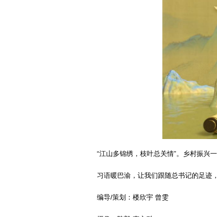
“江山多锦绣，枝叶总关情”。乡村振兴
习语暖巴渝，让我们跟随总书记的足迹，
编导/策划：楼欣宇 曾雯