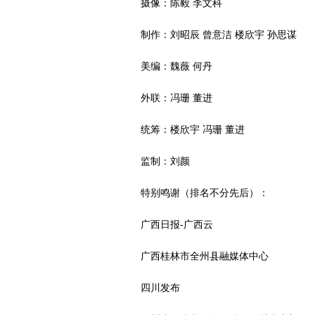
摄像：陈毅 李文科
制作：刘昭辰 曾意洁 楼欣宇 孙思谋
美编：魏薇 何丹
外联：冯珊 董进
统筹：楼欣宇 冯珊 董进
监制：刘颜
特别鸣谢（排名不分先后）：
广西日报-广西云
广西桂林市全州县融媒体中心
四川发布