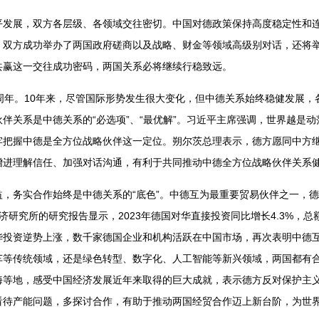
平发展，双方各层级、各领域交往密切。中国对德政策保持高度稳定性和
。双方成功举办了两国政府磋商以及战略、财金等领域高级别对话，还将
共赢这一交往成功密码，两国关系必将继续行稳致远。
周年。10年来，尽管国际形势发生很大变化，但中德关系始终稳健发展
伴关系是中德关系的“必选项”、“最优解”。习近平主席强调，世界越是
牢把握中德是全方位战略伙伴这一定位。朔尔茨总理表示，德方愿同中方
增进理解信任、加强对话沟通，有利于共同推动中德全方位战略伙伴关系
，务实合作始终是中德关系的“底色”。中德互为最重要贸易伙伴之一，德
研究所的研究报告显示，2023年德国对华直接投资同比增长4.3%，总
投资逆势上涨，数千家德国企业和机构活跃在中国市场，再次表明中德互
车等传统领域，还是绿色转型、数字化、人工智能等新兴领域，两国都有
海等地，感受中国经济发展近年来取得的巨大成就，表示德方反对保护主
看待产能问题，多探讨合作，有助于推动两国经贸合作迈上新台阶，为世