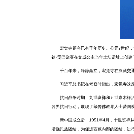
宏觉寺距今已有千年历史。公元7世纪，
钦·贡巴饶赛在文成公主当年土坛遗址上创
千百年来，静静矗立，宏觉寺在汉藏交
习近平总书记在考察时指出，宏觉寺这
抗日战争时期，九世班禅和五世嘉木样活
各界抗日行动，展现了藏传佛教界人士爱国
新中国成立后，1951年4月，十世班
增强民族团结，为促进西藏内部的团结，进