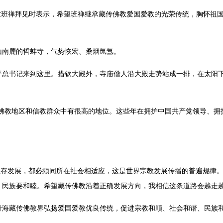
一世班禅拜见时表示，希望班禅继承藏传佛教爱国爱教的光荣传统，胸怀祖
山南麓的哲蚌寺，气势恢宏、桑烟氤氲。
习近平总书记来到这里。措钦大殿外，寺庙僧人沿大殿走势站成一排，在太阳
传佛教地区和信教群众中有很高的地位。这些年在拥护中国共产党领导、拥
的生存发展，都必须同所在社会相适应，这是世界宗教发展传播的普遍规律
、民族要和睦。希望藏传佛教沿着正确发展方向，我相信这条道路会越走越
青海藏传佛教界弘扬爱国爱教优良传统，促进宗教和顺、社会和谐、民族