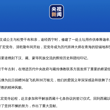
文成公主与松赞干布和亲，途经西宁时，修建了一处土坛用作供奉释迦牟
建了宏觉寺。清乾隆年间开始，宏觉寺成为历代班禅大师在青海的驻锡地和
通要道镌刻下汉、藏、蒙等民族交流的辉煌历史和团结印记。
座千年古刹，在增进历代中央政府与藏传佛教联系方面发挥了重要的桥梁
佛为抗日捐赠36架飞机和30万银元，他们的爱国义举深深感染和鼓舞
爱教的精神风貌。
禅从宏觉寺起程，赴京参加和平解放西藏十七条协议的签订仪式。回到西藏
行了坚持不懈的努力，作出了重大贡献。