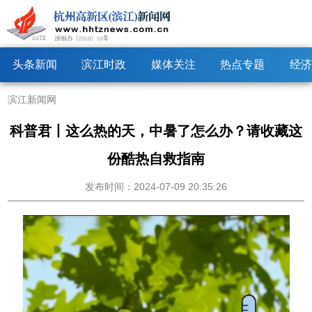
头条新闻
滨江时政
媒体关注
热点专题
经济
滨江新闻网
科普君丨这么热的天，中暑了怎么办？请收藏这
份酷热自救指南
发布时间：2024-07-09 20:35:26