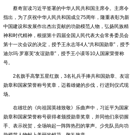
蔡奇宣读习近平签署的中华人民共和国主席令。主席令
指出，为了庆祝中华人民共和国成立75周年，隆重表彰为新
中国建设和发展作出杰出贡献的功勋模范人物，弘扬民族精
神和时代精神，根据第十四届全国人民代表大会常务委员会
第十一次会议的决定，授予王永志等4人“共和国勋章”，授予
迪尔玛·罗塞芙“友谊勋章”，授予王小谟等10人国家荣誉称
号。
2名旗手高擎五星红旗，3名礼兵手捧共和国勋章、友谊
勋章和国家荣誉称号奖章，迈着雄健的步伐，行进到仪式现
场。
在雄壮的《向祖国英雄致敬》乐曲声中，习近平为国家
勋章和国家荣誉称号获得者颁授勋章奖章，并同他们亲切握
手、表示祝贺，全场响起一阵阵热烈的掌声。少先队员向功
勋模范人物献上美丽的鲜花，敬礼致意。