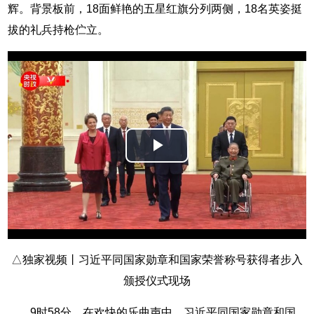
辉。背景板前，18面鲜艳的五星红旗分列两侧，18名英姿挺
拔的礼兵持枪伫立。
Play
Video
△独家视频丨习近平同国家勋章和国家荣誉称号获得者步入
颁授仪式现场
9时58分，在欢快的乐曲声中，习近平同国家勋章和国