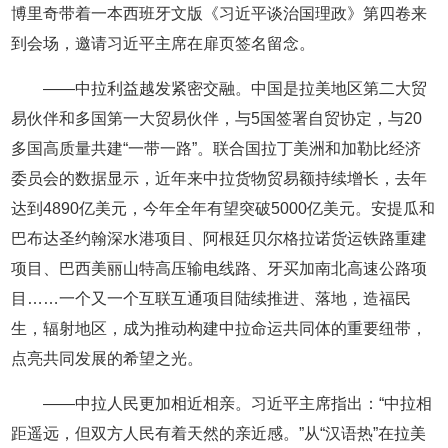
博里奇带着一本西班牙文版《习近平谈治国理政》第四卷来
到会场，邀请习近平主席在扉页签名留念。
——中拉利益越发紧密交融。中国是拉美地区第二大贸
易伙伴和多国第一大贸易伙伴，与5国签署自贸协定，与20
多国高质量共建“一带一路”。联合国拉丁美洲和加勒比经济
委员会的数据显示，近年来中拉货物贸易额持续增长，去年
达到4890亿美元，今年全年有望突破5000亿美元。安提瓜和
巴布达圣约翰深水港项目、阿根廷贝尔格拉诺货运铁路重建
项目、巴西美丽山特高压输电线路、牙买加南北高速公路项
目……一个又一个互联互通项目陆续推进、落地，造福民
生，辐射地区，成为推动构建中拉命运共同体的重要纽带，
点亮共同发展的希望之光。
——中拉人民更加相近相亲。习近平主席指出：“中拉相
距遥远，但双方人民有着天然的亲近感。”从“汉语热”在拉美