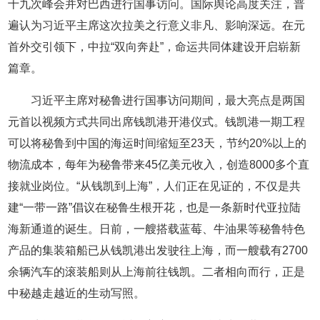
十九次峰会并对巴西进行国事访问。国际舆论高度关注，普
遍认为习近平主席这次拉美之行意义非凡、影响深远。在元
首外交引领下，中拉“双向奔赴”，命运共同体建设开启崭新
篇章。
习近平主席对秘鲁进行国事访问期间，最大亮点是两国
元首以视频方式共同出席钱凯港开港仪式。钱凯港一期工程
可以将秘鲁到中国的海运时间缩短至23天，节约20%以上的
物流成本，每年为秘鲁带来45亿美元收入，创造8000多个直
接就业岗位。“从钱凯到上海”，人们正在见证的，不仅是共
建“一带一路”倡议在秘鲁生根开花，也是一条新时代亚拉陆
海新通道的诞生。日前，一艘搭载蓝莓、牛油果等秘鲁特色
产品的集装箱船已从钱凯港出发驶往上海，而一艘载有2700
余辆汽车的滚装船则从上海前往钱凯。二者相向而行，正是
中秘越走越近的生动写照。