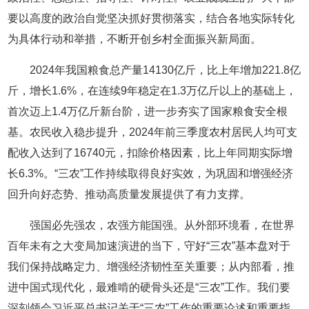
要以高度的政治自觉坚决抓好贯彻落实，结合各地实际转化
为具体行动和举措，不断开创乡村全面振兴新局面。
2024年我国粮食总产量14130亿斤，比上年增加221.8亿
斤，增长1.6%，在连续9年稳定在1.3万亿斤以上的基础上，
首次迈上1.4万亿斤新台阶，进一步夯实了国家粮食安全根
基。农民收入稳步提升，2024年前三季度农村居民人均可支
配收入达到了16740元，扣除价格因素，比上年同期实际增
长6.3%。“三农”工作持续取得良好实效，为巩固和增强经济
回升向好态势、推动高质量发展提供了有力支撑。
强国必先强农，农强方能国强。从外部环境看，在世界
百年未有之大变局加速演进的当下，守好“三农”基本盘对于
我们保持战略定力、增强经济韧性至关重要；从内部看，推
进中国式现代化，最难啃的硬骨头还是“三农”工作。我们要
深刻领会习近平总书记关于“三农”工作的重要论述和重要指