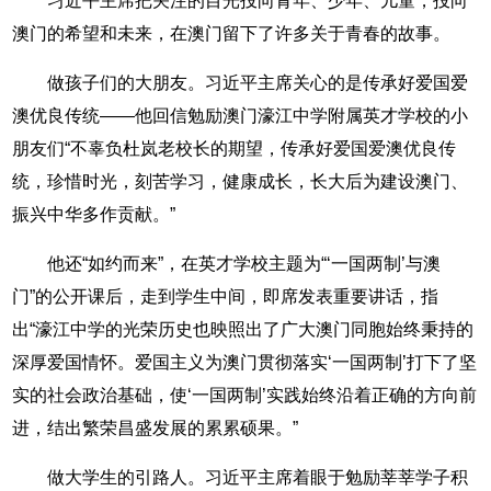
习近平主席把关注的目光投向青年、少年、儿童，投向
澳门的希望和未来，在澳门留下了许多关于青春的故事。
做孩子们的大朋友。习近平主席关心的是传承好爱国爱
澳优良传统——他回信勉励澳门濠江中学附属英才学校的小
朋友们“不辜负杜岚老校长的期望，传承好爱国爱澳优良传
统，珍惜时光，刻苦学习，健康成长，长大后为建设澳门、
振兴中华多作贡献。”
他还“如约而来”，在英才学校主题为“‘一国两制’与澳
门”的公开课后，走到学生中间，即席发表重要讲话，指
出“濠江中学的光荣历史也映照出了广大澳门同胞始终秉持的
深厚爱国情怀。爱国主义为澳门贯彻落实‘一国两制’打下了坚
实的社会政治基础，使‘一国两制’实践始终沿着正确的方向前
进，结出繁荣昌盛发展的累累硕果。”
做大学生的引路人。习近平主席着眼于勉励莘莘学子积