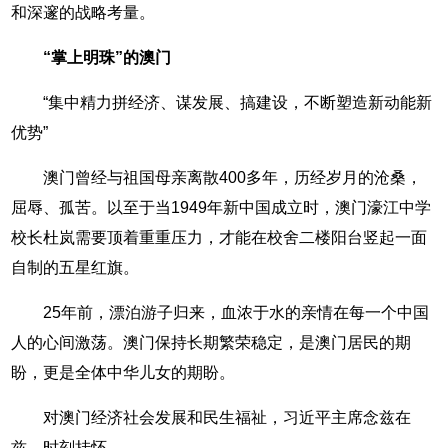
和深邃的战略考量。
“掌上明珠”的澳门
“集中精力拼经济、谋发展、搞建设，不断塑造新动能新
优势”
澳门曾经与祖国母亲离散400多年，历经岁月的沧桑，
屈辱、孤苦。以至于当1949年新中国成立时，澳门濠江中学
校长杜岚需要顶着重重压力，才能在校舍二楼阳台竖起一面
自制的五星红旗。
25年前，漂泊游子归来，血浓于水的亲情在每一个中国
人的心间激荡。澳门保持长期繁荣稳定，是澳门居民的期
盼，更是全体中华儿女的期盼。
对澳门经济社会发展和民生福祉，习近平主席念兹在
兹、时刻挂怀。