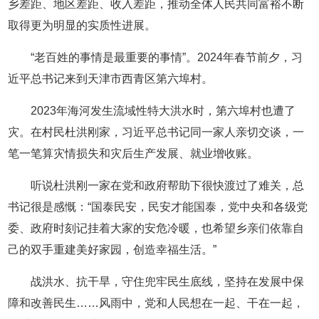
乡差距、地区差距、收入差距，推动全体人民共同富裕不断
取得更为明显的实质性进展。
“老百姓的事情是最重要的事情”。2024年春节前夕，习
近平总书记来到天津市西青区第六埠村。
2023年海河发生流域性特大洪水时，第六埠村也遭了
灾。在村民杜洪刚家，习近平总书记同一家人亲切交谈，一
笔一笔算灾情损失和灾后生产发展、就业增收账。
听说杜洪刚一家在党和政府帮助下很快渡过了难关，总
书记很是感慨：“国泰民安，民安才能国泰，党中央和各级党
委、政府时刻记挂着大家的安危冷暖，也希望乡亲们依靠自
己的双手重建美好家园，创造幸福生活。”
战洪水、抗干旱，守住兜牢民生底线，坚持在发展中保
障和改善民生……风雨中，党和人民想在一起、干在一起，