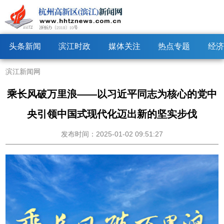
头条新闻
滨江时政
媒体关注
热点专题
经济
滨江新闻网
乘长风破万里浪——以习近平同志为核心的党中
央引领中国式现代化迈出新的坚实步伐
发布时间：2025-01-02 09:51:27