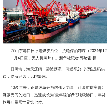
在山东港口日照港煤炭泊位，货轮停泊卸煤（2024年12
月4日摄，无人机照片）。新华社记者 郭绪雷 摄
日照港，海天辽阔，碧波荡漾。习近平总书记驻足码头
边，临海迎风，远眺凝思。
40多年来，正是改革开放的伟大力量，让眼前这座曾经
沉寂无闻的港口，迅速成长为“最年轻”的5亿吨级港口，年货
物吞吐量居世界第七位。