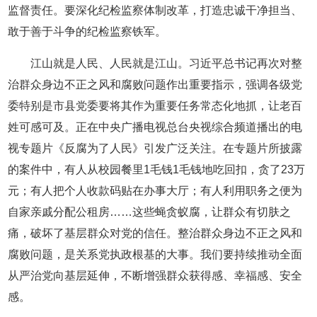
监督责任。要深化纪检监察体制改革，打造忠诚干净担当、
敢于善于斗争的纪检监察铁军。
江山就是人民、人民就是江山。习近平总书记再次对整
治群众身边不正之风和腐败问题作出重要指示，强调各级党
委特别是市县党委要将其作为重要任务常态化地抓，让老百
姓可感可及。正在中央广播电视总台央视综合频道播出的电
视专题片《反腐为了人民》引发广泛关注。在专题片所披露
的案件中，有人从校园餐里1毛钱1毛钱地吃回扣，贪了23万
元；有人把个人收款码贴在办事大厅；有人利用职务之便为
自家亲戚分配公租房……这些蝇贪蚁腐，让群众有切肤之
痛，破坏了基层群众对党的信任。整治群众身边不正之风和
腐败问题，是关系党执政根基的大事。我们要持续推动全面
从严治党向基层延伸，不断增强群众获得感、幸福感、安全
感。