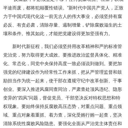
半途而废，都将犯颠覆性错误。”新时代中国共产党人，正致
力于中国式现代化这一前无古人的伟大事业，必须坚持有腐
必反、有贪必肃，清除存量、遏制增量，铲除腐败滋生的土
壤和条件。惟其如此，才能把党建设得更加坚强有力。
新时代新征程，我们必须坚持用改革精神和严的标准管
党治党，努力取得更大成效。要推进政治监督具体化、精准
化、常态化，同党中央保持高度一致必须说到做到。要把加
强党的纪律建设作为经常性工作来抓，把从严管理监督和鼓
励担当作为统一起来，使干部在遵规守纪中改革创新、干事
创业。要深入推进风腐同查同治，严肃查处顶风违纪、隐形
变异的“四风”问题，督促党员、干部坚决反对特权思想和特
权现象。要始终保持反腐败高压态势，对重点问题、重点领
域、重点对象着重抓、着力查，深化受贿行贿一起查，坚决
清除系统性腐败风险隐患。要强化全面从严治党主体责任和