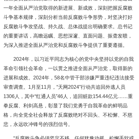
一年全面从严治党取得的新进展、新成效，深刻把握反腐败
斗争基本规律，深刻分析当前反腐败斗争形势，对坚决打好
反腐败斗争攻坚战、持久战、总体战提出明确要求。总书记
的重要讲话，高瞻远瞩、思想深邃、直面问题、振聋发聩，
为深入推进全面从严治党和反腐败斗争提供了重要遵循。
2024年，以习近平同志为核心的党中央坚持以党的自我
革命引领社会革命，一以贯之推进全面从严治党，取得新的
进展和成效。2024年，58名中管干部涉嫌严重违纪违法接受
审查调查。1月至11月，“天网2024”行动共追回外逃人员
1306人，其中“红通人员”46人，追回赃款154.44亿元……重
拳反腐、利剑高悬，彰显了我们党勇于自我革命的鲜明品
格，向全党全社会释放了反腐败绝对不回头、不松懈、不慈
悲，永远吹冲锋号的强烈信号。
“反腐败斗争必须坚定不移，任何犹豫动摇、松懈手软或