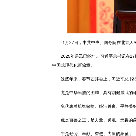
1月27日，中共中央、国务院在北京人
2025年是乙巳蛇年。习近平总书记在
中国式现代化新篇章。
这些年来，春节团拜会上，习近平总书
龙是中华民族的图腾，具有刚健威武的
兔代表着机智敏捷、纯洁善良、平静美
虎是百兽之王，是力量、勇敢、无畏的
牛是勤劳、奉献、奋进、力量的象征；