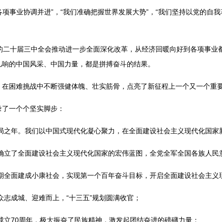
各项事业协调并进”，“我们准确把握世界发展大势”，“我们坚持以党的自
党的二十届三中全会推动进一步全面深化改革，从经济回暖向好到各项事业
凡响的中国风采、中国力量，都是拼搏奋斗的结果。
，在困难挑战中不断强健体魄、壮实筋骨，点亮了新征程上一个又一个重
录了一个个坚实脚步：
开局之年。我们以中国式现代化凝心聚力，在全面建设社会主义现代化国家
，确立了全面建设社会主义现代化国家的宏伟蓝图，全党全军全国各族人民
如期全面建成小康社会，实现第一个百年奋斗目标，开启全面建设社会主义
众志成城、迎难而上，“十三五”规划圆满收官；
国成立70周年，极大振奋了民族精神，激发起团结奋进的磅礴力量；