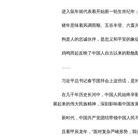
进入鼠年就代表着开始新一轮生肖纪年
猪年意味着风调雨顺、五谷丰登、六畜
狗是人的忠诚伙伴，是忠义和平安的象
鸡鸣而起反映了中国人自古以来的勤勉
……
习近平总书记春节团拜会上这些话，是
在几千年历史长河中，中国人民始终辛
展起来的伟大民族精神，深刻影响着中国发
新时代，中国共产党团结带领中国人民
且看甲辰龙年，“面对复杂严峻形势，我