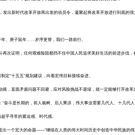
周年，发出新时代改革开放再出发的动员令，凝聚起将改革开放进行到底的强
牛年、庚子鼠年……岁序更替，我们一路前行。
奋斗再次证明，任何艰难险阻都挡不住中国人民追求美好生活的前进步伐，
们将制定“十五五”规划建议，向着宏伟目标接续奋进。
动摇，直面矛盾问题不回避，应对风险挑战不退缩，就一定能够打开改革
说：“奋斗是长期的，前人栽树、后人乘凉，伟大事业需要几代人、十几代人
着超乎寻常的紧迫感、时代感。
记提出一个宏大的命题——“继续在人类的伟大时间历史中创造中华民族的伟