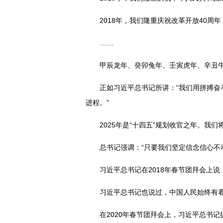
2018年，我们隆重庆祝改革开放40
……
甲辰龙年、癸卯兔年、壬寅虎年、辛丑
正如习近平总书记所讲：“我们用拼搏
进程。”
2025年是“十四五”规划收官之年。我
总书记强调：“只要我们坚定信念信心不
习近平总书记在2018年春节团拜会上
习近平总书记也说过，中国人民始终有
在2020年春节团拜会上，习近平总书