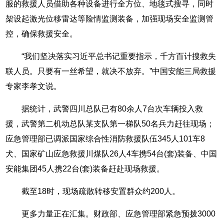
服的救援人员借助各种设备进行全方位、地毯式搜寻，同时
架设起激光位移雷达等险情监测装备，加强现场安全监测管
控，确保救援安全。
“我们坚决落实习近平总书记重要指示，千方百计搜救失
联人员。只要有一丝希望，就决不放弃。”中国安能三局救援
专家李孝文说。
据统计，武警四川总队已有80余人7台次车辆投入救
援，武警第二机动总队某支队第一梯队50名兵力赶往现场；
应急管理部已调派国家综合性消防救援队伍345人101车8
犬、国家矿山应急救援川煤队26人4车携54台(套)装备、中国
安能集团45人携22台(套)装备赶赴现场救援。
截至18时，现场疏散转移安置群众约200人。
更多力量正在汇集。财政部、应急管理部紧急预拨3000