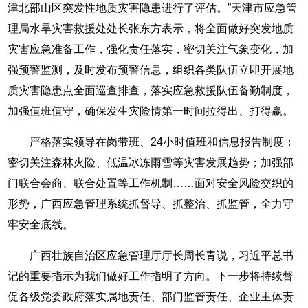
津北部山区突发性地质灾害隐患进行了评估。”天津市应急管
理局水旱灾害救援处处长张东方表示，将全面做好突发地质
灾害应急准备工作，强化责任落实，密切关注气象变化，加
强预警监测，及时发布预警信息，组织各类队伍立即开展地
质灾害隐患点全面巡查排查，落实应急救援队伍备勤制度，
加强值班值守，确保发生灾险情第一时间拉得出、打得赢。
严格落实领导在岗带班、24小时值班和信息报告制度；
密切关注森林火险、低温冰冻雨雪等灾害发展趋势；加强部
门联合会商、联合处置等工作机制……面对安全风险交织的
形势，广西应急管理系统抓督导、抓整治、抓监管，全力守
牢安全底线。
广西壮族自治区应急管理厅厅长周长青说，习近平总书
记的重要指示为我们做好工作指明了方向。下一步将持续督
促各级党委政府落实属地责任、部门监管责任、企业主体责