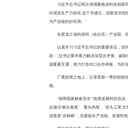
习近平总书记再次强调要推进科技创新同
向现实生产力转化’这个关键点，创新攻关组
为产业链的好应用。”
在黑龙江省的深圳（哈尔滨）产业园，招
认真学习习近平总书记的重要讲话，深圳
刻：“总书记要求着力解决深层次矛盾、破
源要素互通，努力打造对口合作样板，为区域
广袤的黑土地上，正孕育新一季的勃勃
期。
“保障国家粮食安全”“统筹发展科技农
足做活‘粮头食尾’、‘畜头肉尾’、‘农头工
进更多“吉林粮”，也要延长产业链、发展特