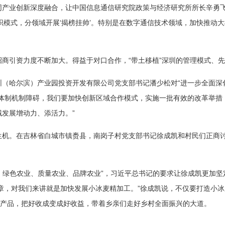
产业创新深度融合，让中国信息通信研究院政策与经济研究所所长辛勇飞
织模式，分领域开展‘揭榜挂帅’。特别是在数字通信技术领域，加快推动
商引资力度不断加大。得益于对口合作，“带土移植”深圳的管理模式、
（哈尔滨）产业园投资开发有限公司党支部书记潘少松对“进一步全面深
除体制机制障碍，我们要加快创新区域合作模式，实施一批有效的改革举措
发展增动力、添活力。”
生机。在吉林省白城市镇赉县，南岗子村党支部书记徐成凯和村民们正商
业、绿色农业、质量农业、品牌农业”，习近平总书记的要求让徐成凯更加坚
尾’文章，对我们来讲就是加快发展小冰麦精加工。”徐成凯说，不仅要打造小
色产品，把好收成变成好收益，带着乡亲们走好乡村全面振兴的大道。