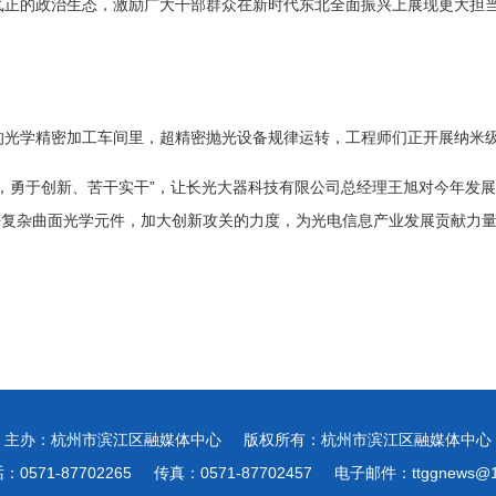
气正的政治生态，激励广大干部群众在新时代东北全面振兴上展现更大担当
的光学精密加工车间里，超精密抛光设备规律运转，工程师们正开展纳米
，勇于创新、苦干实干”，让长光大器科技有限公司总经理王旭对今年发展
精密复杂曲面光学元件，加大创新攻关的力度，为光电信息产业发展贡献力
主办：杭州市滨江区融媒体中心
版权所有：杭州市滨江区融媒体中心
0571-87702265
传真：0571-87702457
电子邮件：ttggnews@1