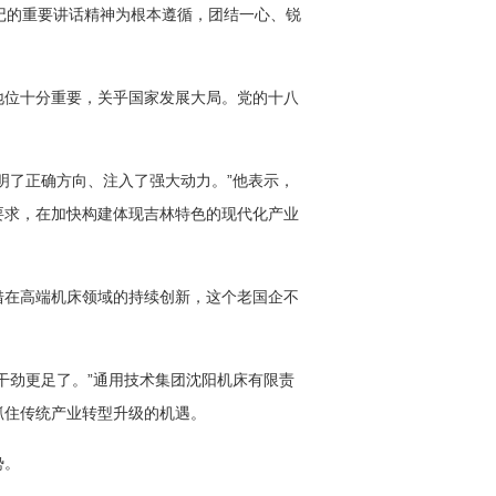
记的重要讲话精神为根本遵循，团结一心、锐
地位十分重要，关乎国家发展大局。党的十八
明了正确方向、注入了强大动力。”他表示，
要求，在加快构建体现吉林特色的现代化产业
借在高端机床领域的持续创新，这个老国企不
干劲更足了。”通用技术集团沈阳机床有限责
抓住传统产业转型升级的机遇。
势。