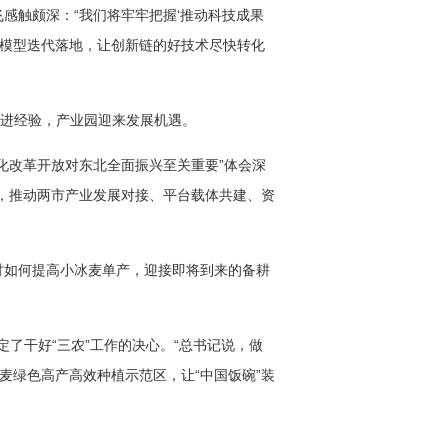
感触颇深：“我们将牢牢把握‘推动科技成果
大模型迭代落地，让创新链的好技术尽快转化
先进经验，产业园迎来发展机遇。
化改革开放对东北全面振兴至关重要”体会深
，推动两市产业发展对接、平台载体共建、资
讨如何提高小冰麦单产，迎接即将到来的备耕
定了干好“三农”工作的决心。“总书记说，做
冰麦绿色高产高效种植示范区，让“中国饭碗”装