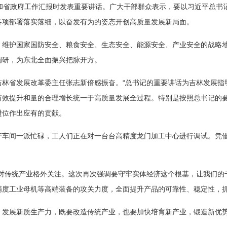
委和省政府工作汇报时发表重要讲话。广大干部群众表示，要以习近平总书
各项部署落实落细，以奋发有为的姿态开创高质量发展新局面。
，维护国家国防安全、粮食安全、生态安全、能源安全、产业安全的战略
调研，为东北全面振兴把脉开方。
林省发展改革委主任张志新倍感振奋。“总书记的重要讲话为吉林发展指
有效提升和量的合理增长统一于高质量发展全过程。特别是按照总书记的
进位作出应有的贡献。
产车间一派忙碌，工人们正在对一台台高精度龙门加工中心进行调试。凭
对传统产业格外关注。这次再次强调要守牢实体经济这个根基，让我们的
精度工业母机等高端装备的攻关力度，全面提升产品的可靠性、稳定性，
。发展新质生产力，既要改造传统产业，也要加快培育新产业，锻造新优