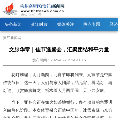
头条新闻
滨江时政
媒体关注
热点专题
经济
滨江新闻网
文脉华章｜佳节逢盛会，汇聚团结和平力量
发布时间：2025-02-12 14:41:15
花灯璀璨，明月渐圆，元宵节即将到来。元宵节是中国
传统节日，这一天，人们与家人团聚，品元宵、看花灯、猜
灯谜、欣赏舞狮舞龙，祈求着人月两团圆、天下共安康。
当下，亚冬会正在如火如荼地举行，多个项目的角逐进
入白热化阶段。本次体育盛会正值中国年，冰雪奇缘与东方