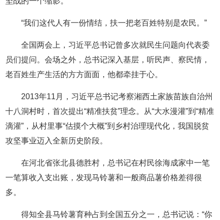
坚战的一个缩影。
“我们这代人有一份情结，扶一把老百姓特别是农民。”
全国两会上，习近平总书记曾多次就民生问题向代表委
员们提问。会场之外，总书记深入基层，听民声、察民情，
老百姓生产生活的方方面面，他都牵挂于心。
2013年11月，习近平总书记考察湘西土家族苗族自治州
十八洞村时，首次提出“精准扶贫”理念。从“大水漫灌”到“精准
滴灌”，从村里事“估摸个大概”到乡村治理现代化，我国脱贫
攻坚事业迈入全新历史阶段。
在河北省张北县德胜村，总书记在村民徐海成家中一笔
一笔算收入支出账，发现马铃薯和一般商品薯价格差得很
多。
得知全县马铃薯育种占到全国五分之一，总书记说：“你