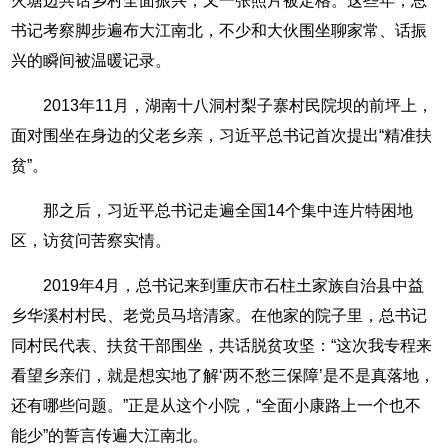
火塘边共话乡村全面振兴，又一张照片被定格。这些年，总
书记考察脚步遍布大江南北，不少和大伙围坐聊家常、话振
兴的瞬间被温暖记录。
2013年11月，湖南十八洞村梨子寨村民院坝的前坪上，
面对围坐在身边的父老乡亲，习近平总书记首次提出“精准扶
贫”。
那之后，习近平总书记走遍全国14个集中连片特困地
区，访贫问苦察实情。
2019年4月，总书记来到重庆市石柱土家族自治县中益
乡华溪村村民、老党员马培清家。在他家的院子里，总书记
同村民代表、扶贫干部围坐，共话脱贫攻坚：“这次我专程来
看望乡亲们，就是想实地了解‘两不愁三保障’是不是真落地，
还有哪些问题。”正是从这个小院，“全面小康路上一个也不
能少”的誓言传遍大江南北。