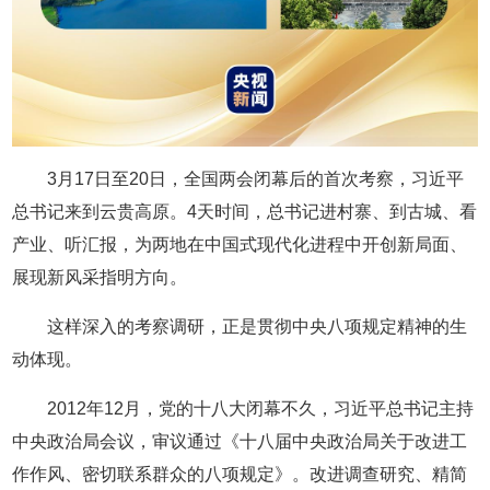
3月17日至20日，全国两会闭幕后的首次考察，习近平
总书记来到云贵高原。4天时间，总书记进村寨、到古城、看
产业、听汇报，为两地在中国式现代化进程中开创新局面、
展现新风采指明方向。
这样深入的考察调研，正是贯彻中央八项规定精神的生
动体现。
2012年12月，党的十八大闭幕不久，习近平总书记主持
中央政治局会议，审议通过《十八届中央政治局关于改进工
作作风、密切联系群众的八项规定》。改进调查研究、精简