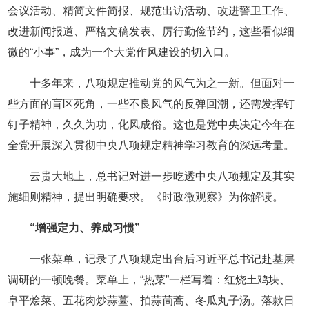
会议活动、精简文件简报、规范出访活动、改进警卫工作、
改进新闻报道、严格文稿发表、厉行勤俭节约，这些看似细
微的“小事”，成为一个大党作风建设的切入口。
十多年来，八项规定推动党的风气为之一新。但面对一
些方面的盲区死角，一些不良风气的反弹回潮，还需发挥钉
钉子精神，久久为功，化风成俗。这也是党中央决定今年在
全党开展深入贯彻中央八项规定精神学习教育的深远考量。
云贵大地上，总书记对进一步吃透中央八项规定及其实
施细则精神，提出明确要求。《时政微观察》为你解读。
“增强定力、养成习惯”
一张菜单，记录了八项规定出台后习近平总书记赴基层
调研的一顿晚餐。菜单上，“热菜”一栏写着：红烧土鸡块、
阜平烩菜、五花肉炒蒜薹、拍蒜茼蒿、冬瓜丸子汤。落款日