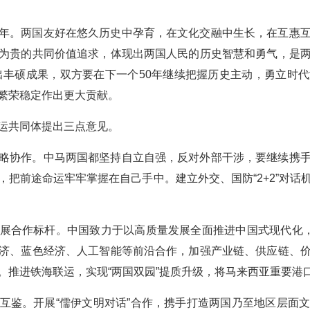
年。两国友好在悠久历史中孕育，在文化交融中生长，在互惠
为贵的共同价值追求，体现出两国人民的历史智慧和勇气，是
结出丰硕成果，双方要在下一个50年继续把握历史主动，勇立时
繁荣稳定作出更大贡献。
运共同体提出三点意见。
略协作。中马两国都坚持自立自强，反对外部干涉，要继续携
，把前途命运牢牢掌握在自己手中。建立外交、国防“2+2”对话
展合作标杆。中国致力于以高质量发展全面推进中国式现代化，
济、蓝色经济、人工智能等前沿合作，加强产业链、供应链、
推进铁海联运，实现“两国双园”提质升级，将马来西亚重要港口
互鉴。开展“儒伊文明对话”合作，携手打造两国乃至地区层面