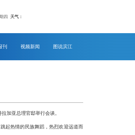
星期四
天气：
报刊
视频新闻
图说滨江
布特拉加亚总理官邸举行会谈。
，跳起热情的民族舞蹈，热烈欢迎远道而