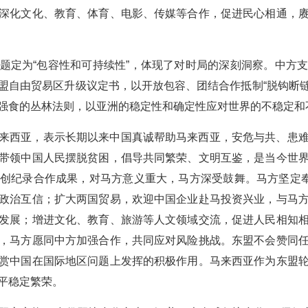
深化文化、教育、体育、电影、传媒等合作，促进民心相通，
题定为“包容性和可持续性”，体现了对时局的深刻洞察。中方
盟自由贸易区升级议定书，以开放包容、团结合作抵制“脱钩断链”
强食的丛林法则，以亚洲的稳定性和确定性应对世界的不稳定和
来西亚，表示长期以来中国真诚帮助马来西亚，安危与共、患
带领中国人民摆脱贫困，倡导共同繁荣、文明互鉴，是当今世
创纪录合作成果，对马方意义重大，马方深受鼓舞。马方坚定奉
政治互信；扩大两国贸易，欢迎中国企业赴马投资兴业，与马
发展；增进文化、教育、旅游等人文领域交流，促进人民相知
，马方愿同中方加强合作，共同应对风险挑战。东盟不会赞同
赏中国在国际地区问题上发挥的积极作用。马来西亚作为东盟
平稳定繁荣。