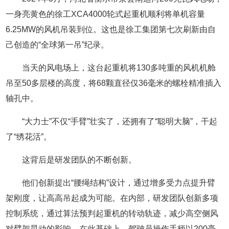
一身亮黄色的徐工XCA4000轮式起重机顺利将单机容量
6.25MW的风机吊装到位。这也是徐工集团第七次刷新由自
己创造的“全球第一吊”纪录。
当天的风电场上，这台起重机将130多吨重的风机机舱
吊至50多层楼的高度，将68颗直径仅36毫米的螺栓精准插入
轴孔中。
“大力士”不仅“手臂”壮实了，还拥有了“聪明大脑”，干起
了“绣花活”。
这背后是研发团队的不断创新。
他们创新提出“腰绳结构”设计，通过增多受力点提升臂
架刚度，让高高吊起成为可能。在内部，研发团队创新多项
控制系统，通过算法预判起重机的转动轨迹，减少高空侧风
对臂架晃动的影响。在此基础上，驾驶员操作手柄以200毫