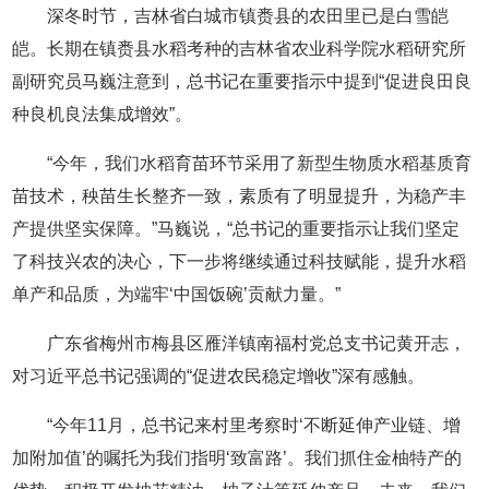
深冬时节，吉林省白城市镇赉县的农田里已是白雪皑
皑。长期在镇赉县水稻考种的吉林省农业科学院水稻研究所
副研究员马巍注意到，总书记在重要指示中提到“促进良田良
种良机良法集成增效”。
“今年，我们水稻育苗环节采用了新型生物质水稻基质育
苗技术，秧苗生长整齐一致，素质有了明显提升，为稳产丰
产提供坚实保障。”马巍说，“总书记的重要指示让我们坚定
了科技兴农的决心，下一步将继续通过科技赋能，提升水稻
单产和品质，为端牢‘中国饭碗’贡献力量。”
广东省梅州市梅县区雁洋镇南福村党总支书记黄开志，
对习近平总书记强调的“促进农民稳定增收”深有感触。
“今年11月，总书记来村里考察时‘不断延伸产业链、增
加附加值’的嘱托为我们指明‘致富路’。我们抓住金柚特产的