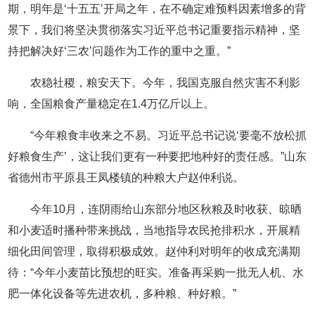
期，明年是‘十五五’开局之年，在不确定难预料因素增多的背
景下，我们将坚决贯彻落实习近平总书记重要指示精神，坚
持把解决好‘三农’问题作为工作的重中之重。”
农稳社稷，粮安天下。今年，我国克服自然灾害不利影
响，全国粮食产量稳定在1.4万亿斤以上。
“今年粮食丰收来之不易。习近平总书记说‘要毫不放松抓
好粮食生产’，这让我们更有一种要把地种好的责任感。”山东
省德州市平原县王凤楼镇的种粮大户赵仲利说。
今年10月，连阴雨给山东部分地区秋粮及时收获、晾晒
和小麦适时播种带来挑战，当地指导农民抢排积水，开展精
细化田间管理，取得积极成效。赵仲利对明年的收成充满期
待：“今年小麦苗比预想的旺实。准备再采购一批无人机、水
肥一体化设备等先进农机，多种粮、种好粮。”