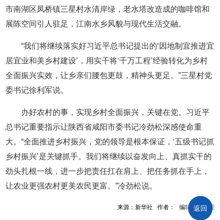
市南湖区凤桥镇三星村水清岸绿，老水塔改造成的咖啡馆和
展陈空间引人驻足，江南水乡风貌与现代生活交融。
“我们将继续落实好习近平总书记提出的‘因地制宜推进宜
居宜业和美乡村建设’，用实干将‘千万工程’经验转化为乡村
全面振兴实效，让乡亲们腰包更鼓，精神头更足。”三星村党
委书记徐利军说。
办好农村的事，实现乡村全面振兴，关键在党。习近平
总书记重要指示让陕西省咸阳市委书记冷劲松深感使命重
大。“全面推进乡村振兴，党的领导是根本保证，‘五级书记抓
乡村振兴’是关键抓手。我们将继续以奋发向上、真抓实干的
劲头扎根一线，进一步把责任扛在肩上、把任务抓在手上，
让农业更强农村更美农民更富。”冷劲松说。
来源：新华社 作者： 编辑：陈周滢
返回