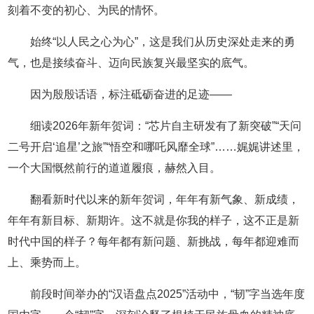
刻着不变的初心、为民的情怀。
始终“以人民之心为心”，这是我们从历史深处走来的勇
气，也是接续奋斗、迈向民族复兴最坚实的底气。
因为殷殷话语，标注砥砺奋进的足迹——
细读2026年新年贺词：“芯片自主研发有了新突破”“天问
二号开启‘追星’之旅”“悟空和哪吒风靡全球”……娓娓讲述里，
一个大国慨然前行的道道履痕，赫然入目。
翻看新时代以来的新年贺词，年年有新气象、新成绩，
年年有新目标、新期许。这不就是你我的样子，这不正是新
时代中国的样子？每年都有新问题、新挑战，每年都迎难而
上、乘势而上。
前段时间举办的“汉语盘点2025”活动中，“韧”字当选年度