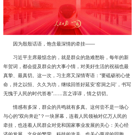
因为殷殷话语，饱含最深情的牵挂——
习近平主席最惦念的，就是群众的急难愁盼，每年的新
年贺词，都会提及群众的大事小情，对美好生活的祝福也最
真挚、最真切。这一次，习主席又深情寄语：“要砥砺初心使
命，持之以恒、久久为功，继续回答好延安‘窑洞之问’，书写
无愧于人民的时代答卷”……言之谆谆，情之切切。
情感有多深，群众的共鸣就有多真。这何尝不是一场心
与心的“双向奔赴”？一块屏幕，连着人民领袖对亿万人民的
牵挂，也连着人民群众对党和国家事业发展的关心：关心经
济的发展、文化的繁荣、科技的攻关，也关心两岸的同胞，