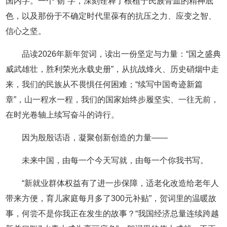
国内字。一个“韧”字，深刻诠释了根植于民族骨血的精神底
色，以及那份于不确定时代里葆有的抗压之力、应变之智、
信心之坚。
品读2026年新年贺词，读出一份坚定与力量：“国之盛典
威武雄壮，胜利荣光永载史册”，从抗战烽火、历史硝烟中走
来，我们的民族从不畏惧任何困难；“续写中国奇迹新篇
章”，山一程水一程，我们的国家始终步履坚实、一往无前，
在时光卷轴上续写奋斗的诗行。
因为殷殷话语，凝聚创新创造的力量——
未来中国，由每一个今天写就，由每一个你我书写。
“新就业群体权益有了进一步保障，适老化改造给老年人
带来方便，育儿家庭每月多了300元补贴”，贺词里的温暖故
事，何尝不是你我正在发生的故事？“我国经济总量连续跨越