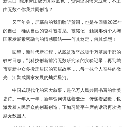
新关口”“绿水青山成为亮丽底色”，贺词里的伟大成就，不正
由无数个你我共同创造？
又至年关，屏幕前的我们聆听贺词，也是在回望2025年
的自己，确认自己的奋斗被看见、被铭记，触摸那份个人与
国家发展紧密融合的情感联结——何其笃定，何其炽烈！
回望，新时代新征程，从脱贫攻坚战场千万基层干部的
驻村日志，到科技创新前沿无数研究者的实验记录，再到城
市更新中众多搬迁居民的安居故事……每一抹个人奋斗的微
光，汇聚成国家发展的灿烂星河。
中国式现代化的宏大叙事，是亿万人民共同书写的壮美
史诗。一年又一年，新年贺词讲述着变迁，传递着温暖，也
激发着人民群众的创新创造，正如习近平主席的话语再次激
励无数国人：