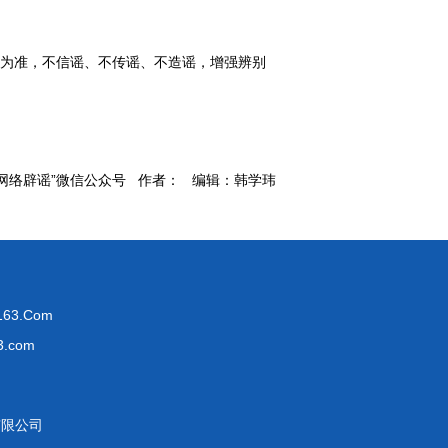
容为准，不信谣、不传谣、不造谣，增强辨别
网络辟谣”微信公众号 作者： 编辑：韩学玮
63.Com
.com
有限公司