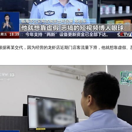
：根据蒋某交代，因为经营的龙虾店近期门店客流量下滑，他就想靠虚假、