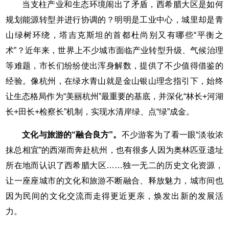
当支柱产业和生态环境闹出了矛盾，西希腊大区是如何
规划能源转型并进行协调的？明明是工业中心，城里却是青
山绿树环绕，塔吉克斯坦的首都杜尚别又有哪些“平衡之
术”？近年来，世界上不少城市面临产业转型升级、气候治理
等难题，市长们纷纷使出浑身解数，提供了不少值得借鉴的
经验。像杭州，在绿水青山就是金山银山理念指引下，始终
让生态格局作为“美丽杭州”最重要的基底，并深化“林长+河湖
长+田长+检察长”机制，实现水清岸绿、点“绿”成金。
文化与旅游的“融合良方”。
不少游客为了看一眼“淡妆浓
抹总相宜”的西湖而奔赴杭州，也有很多人因为奥林匹亚遗址
所在地而认识了西希腊大区……独一无二的历史文化资源，
让一座座城市的文化和旅游不断融合、释放魅力，城市间也
因为民间的文化交流而走得更近更亲，焕发出新的发展活
力。