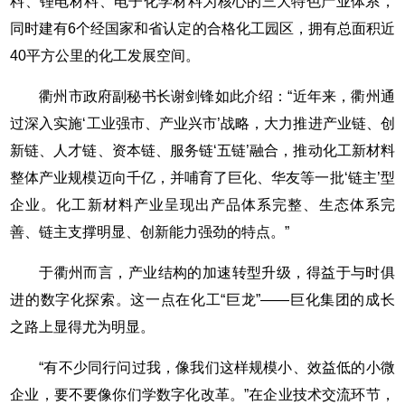
料、锂电材料、电子化学材料为核心的三大特色产业体系，
同时建有6个经国家和省认定的合格化工园区，拥有总面积近
40平方公里的化工发展空间。
衢州市政府副秘书长谢剑锋如此介绍：“近年来，衢州通
过深入实施‘工业强市、产业兴市’战略，大力推进产业链、创
新链、人才链、资本链、服务链‘五链’融合，推动化工新材料
整体产业规模迈向千亿，并哺育了巨化、华友等一批‘链主’型
企业。化工新材料产业呈现出产品体系完整、生态体系完
善、链主支撑明显、创新能力强劲的特点。”
于衢州而言，产业结构的加速转型升级，得益于与时俱
进的数字化探索。这一点在化工“巨龙”——巨化集团的成长
之路上显得尤为明显。
“有不少同行问过我，像我们这样规模小、效益低的小微
企业，要不要像你们学数字化改革。”在企业技术交流环节，