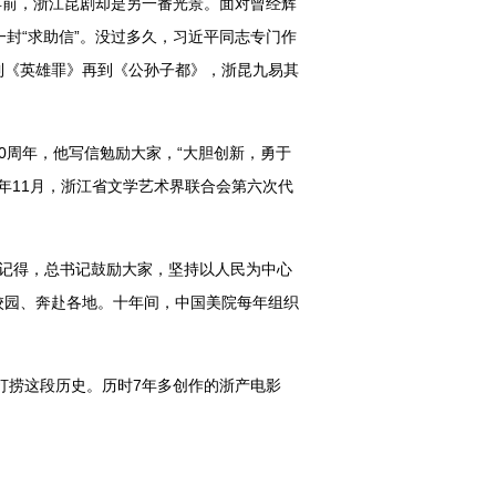
年前，浙江昆剧却是另一番光景。面对曾经辉
封“求助信”。没过多久，习近平同志专门作
到《英雄罪》再到《公孙子都》，浙昆九易其
0周年，他写信勉励大家，“大胆创新，勇于
5年11月，浙江省文学艺术界联合会第六次代
江记得，总书记鼓励大家，坚持以人民为中心
校园、奔赴各地。十年间，中国美院每年组织
打捞这段历史。历时7年多创作的浙产电影