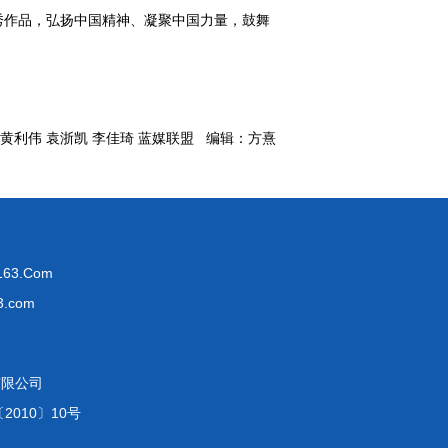
秀作品，弘扬中国精神、凝聚中国力量，鼓舞
 黄利伟 袁浙凯 李佳琦 蓝媒联盟 编辑：方熹
63.Com
.com
有限公司
2010〕10号