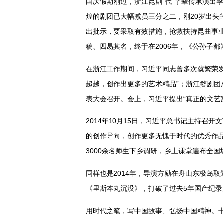
国庆假期刚过，浙江昆剧“代”字辈传承演出
煌的剧团已大幅减员三分之二，刚20岁出头
出批示，要采取有效措施，抢救扶持昆曲事
稿、四易其名，终于在2006年，《公孙子
在浙江工作期间，习近平同志曾多次就繁荣发
超越，创作出更多的艺术精品”；浙江婺剧团成
表大会召开。会上，习近平提出“真正的文艺
2014年10月15日，习近平总书记主持
的创作导向，创作更多无愧于时代的优秀作
3000余名师生下乡调研，乡土课堂遍布全国
同样也是2014年，导演方励在舟山东极岛
《里斯本丸沉没》，打破了过去5年国产纪
用时代之笔，写中国故事、弘扬中国精神。