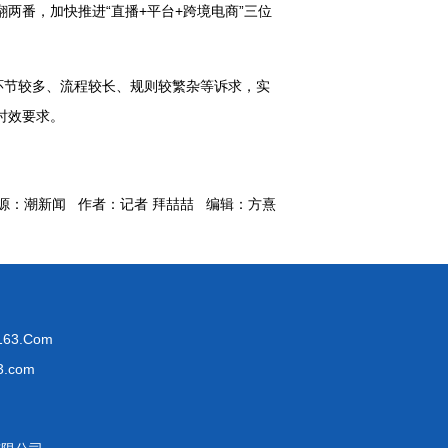
两番，加快推进“直播+平台+跨境电商”三位
环节较多、流程较长、规则较繁杂等诉求，实
时效要求。
源：潮新闻 作者：记者 拜喆喆 编辑：方熹
63.Com
.com