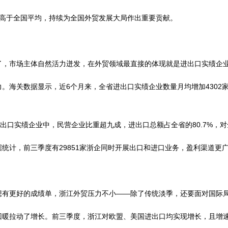
度高于全国平均，持续为全国外贸发展大局作出重要贡献。
了，市场主体自然活力迸发，在外贸领域最直接的体现就是进出口实绩企
。海关数据显示，近6个月来，全省进出口实绩企业数量月均增加4302
出口实绩企业中，民营企业比重超九成，进出口总额占全省的80.7%，对
统计，前三季度有29851家浙企同时开展出口和进口业务，盈利渠道更
想有更好的成绩单，浙江外贸压力不小——除了传统淡季，还要面对国际
回暖拉动了增长。前三季度，浙江对欧盟、美国进出口均实现增长，且增