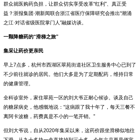
群众就医购药负担，让群众切实享受改革“红利”、真正受
益？浙报集团·潮新闻联合浙江省医疗保障研究会推出“潮涌
之江·对话省级医院掌门人”融媒访谈。
一颗降糖药的“滑梯之旅”
集采让药价更亲民
早上7点多，杭州市西湖区翠苑街道社区卫生服务中心已到了
不少前往就诊的居民。他们大多是为了定期配药，维持日常
的健康管理。
全科诊室外，家住翠苑一区的刘大爷正耐心候诊。谈及自己
的糖尿病史，他感慨地说：“这病跟了我十年了，每天三餐不
离阿卡波糖，药费真是不小的一笔开销。”
但刘大爷说，自从2020年集采以来，这药价跟坐滑梯似地往
下滑，从九十多块一盒直接掉到三十多，今年六月更是便宜