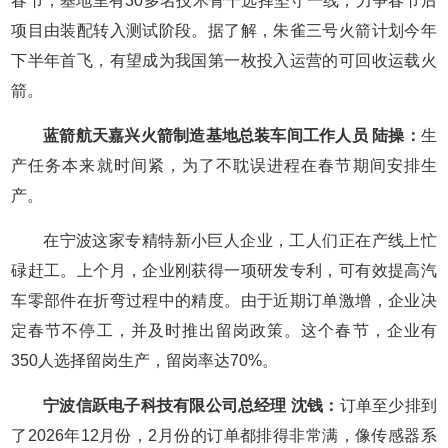
春节，基地里有30多名技术骨干选择坚守一线，力争春节后
项目由装配转入测试阶段。据了解，朱雀三号火箭计划今年
下半年首飞，有望成为我国第一枚投入运营的可回收运载火
箭。
蓝箭航天嘉兴火箭制造基地总装车间工作人员 陆操：
生
产任务本来就时间紧，为了不耽误进程在春节期间安排生
产。
在宁波这家专精特新小巨人企业，工人们正在产线上忙
碌赶工。上个月，企业刚获得一项研发专利，可有效提高汽
车零部件在折弯过程中的精度。由于近期订单激增，企业决
定春节不停工，并及时推出留岗政策。这个春节，企业有
350人选择留岗生产，留岗率达70%。
宁波信跃电子科技有限公司总经理 沈钱：
订单至少排到
了2026年12月份，2月份的订单都排得非常满，像传感器系