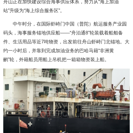
舟山正在加快建设综合海事供应体系，努力从“海上加油
站”升级为“海上综合服务区”。
中午时分，在国际虾峙门中国（普陀）航运服务产业园
码头，海事服务锚地供应船——“舟泊通8”轮装载着船舶备
件、生活用品等近7吨物资，出发前往舟山虾峙门北锚地。大
约一小时后，并靠到完成加油业务的巴哈马籍“非洲黄
鹂”轮，外籍船员用船上吊机把一箱箱物资装上船。