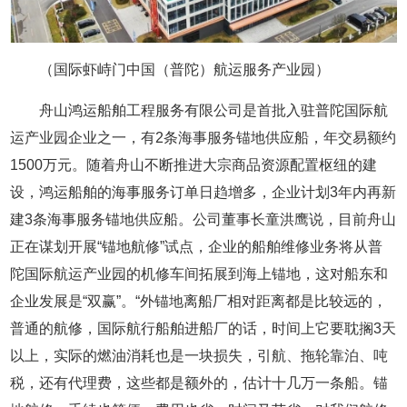
（国际虾峙门中国（普陀）航运服务产业园）
舟山鸿运船舶工程服务有限公司是首批入驻普陀国际航
运产业园企业之一，有2条海事服务锚地供应船，年交易额约
1500万元。随着舟山不断推进大宗商品资源配置枢纽的建
设，鸿运船舶的海事服务订单日趋增多，企业计划3年内再新
建3条海事服务锚地供应船。公司董事长童洪鹰说，目前舟山
正在谋划开展“锚地航修”试点，企业的船舶维修业务将从普
陀国际航运产业园的机修车间拓展到海上锚地，这对船东和
企业发展是“双赢”。“外锚地离船厂相对距离都是比较远的，
普通的航修，国际航行船舶进船厂的话，时间上它要耽搁3天
以上，实际的燃油消耗也是一块损失，引航、拖轮靠泊、吨
税，还有代理费，这些都是额外的，估计十几万一条船。锚