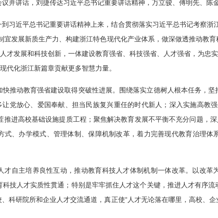
会议并讲话，刘捷传达习近平总书记重要讲话精神，万立骏、傅明先、陈
一到习近平总书记重要讲话精神上来，结合贯彻落实习近平总书记考察浙江
地制宜发展新质生产力、构建浙江特色现代化产业体系，做深做透推动教育
能人才发展和科技创新，一体建设教育强省、科技强省、人才强省，为忠实
式现代化浙江新篇章贡献更多智慧力量。
加快推动教育强省建设取得突破性进展。围绕落实立德树人根本任务，坚
多让党放心、爱国奉献、担当民族复兴重任的时代新人；深入实施高教强省
”，压茬推进高校基础设施提质工程；聚焦解决教育发展不平衡不充分问题，深
方式、办学模式、管理体制、保障机制改革，着力完善现代教育治理体
人才自主培养良性互动，推动教育科技人才体制机制一体改革。以改革
育科技人才实质性贯通；特别是牢牢抓住人才这个关键，推进人才有序流
校、科研院所和企业人才交流通道，真正使“人才无论落在哪里，高校、企