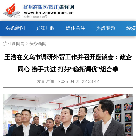
头条新闻
滨江时政
媒体关注
热点专题
经济
滨江新闻网
>
头条新闻
王浩在义乌市调研外贸工作并召开座谈会：政企
同心 携手共进 打好“稳拓调优”组合拳
发布时间：2025-04-28 22:33:42