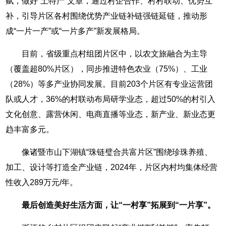
赋，做好“土特产”文章，通过村企合作、村村联动、优势互
补，引导片区各村围绕优势产业链补链强链延链，推动形
成“一片一产”或“一片多产”新发展格局。
目前，省级重点村组团片区中，以农文旅融合为主导
（覆盖超80%片区），同步推进特色农业（75%）、工业
（28%）等多产业协同发展。目前203个片区有专业运营团
队或人才，36%的村联动布局研学业态，超过50%的村引入
文化创意、露营休闲、电商直播等业态，新产业、新业态更
趋丰富多元。
像诸暨市山下湖镇“珠链璧合共富片区”围绕珍珠养殖、
加工、设计等打造全产业链，2024年，片区内村均集体经营
性收入289万元/年。
最后创造美好生活方面，让“一村享”拓展到“一片享”。