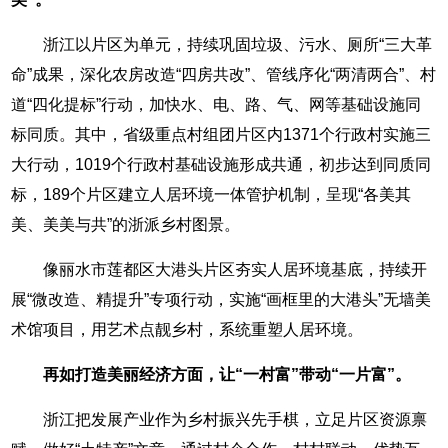
浙江以片区为单元，持续巩固垃圾、污水、厕所“三大革
命”成果，深化农房改造“四房共改”、管线序化“两清两合”、村
道“四化提标”行动，加快水、电、路、气、网等基础设施同
标同质。其中，省级重点村组团片区内1371个行政村实施三
大行动，1019个行政村基础设施形成共通，初步达到同质同
标，189个片区建立人居环境一体管护机制，呈现“各美其
美、美美与共”的浙派乡村图景。
像丽水市莲都区大港头片区夯实人居环境基底，持续开
展“微改造、精提升”专项行动，实施“画框里的大港头”无墙美
术馆项目，用艺术点靓乡村，系统重塑人居环境。
再如
打造美丽经济方面，让“一村富”带动“一片富”。
浙江把发展产业作为乡村振兴先手棋，立足片区资源禀