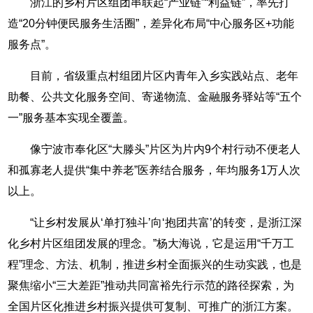
浙江的乡村片区组团串联起“产业链”“利益链”，率先打
造“20分钟便民服务生活圈”，差异化布局“中心服务区+功能
服务点”。
目前，省级重点村组团片区内青年入乡实践站点、老年
助餐、公共文化服务空间、寄递物流、金融服务驿站等“五个
一”服务基本实现全覆盖。
像宁波市奉化区“大滕头”片区为片内9个村行动不便老人
和孤寡老人提供“集中养老”医养结合服务，年均服务1万人次
以上。
“让乡村发展从‘单打独斗’向‘抱团共富’的转变，是浙江深
化乡村片区组团发展的理念。”杨大海说，它是运用“千万工
程”理念、方法、机制，推进乡村全面振兴的生动实践，也是
聚焦缩小“三大差距”推动共同富裕先行示范的路径探索，为
全国片区化推进乡村振兴提供可复制、可推广的浙江方案。