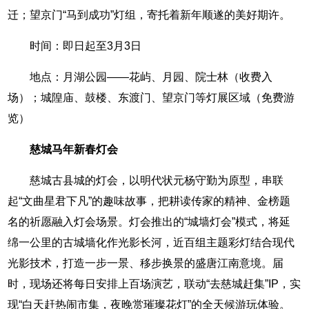
迁；望京门“马到成功”灯组，寄托着新年顺遂的美好期许。
时间：即日起至3月3日
地点：月湖公园——花屿、月园、院士林（收费入
场）；城隍庙、鼓楼、东渡门、望京门等灯展区域（免费游
览）
慈城马年新春灯会
慈城古县城的灯会，以明代状元杨守勤为原型，串联
起“文曲星君下凡”的趣味故事，把耕读传家的精神、金榜题
名的祈愿融入灯会场景。灯会推出的“城墙灯会”模式，将延
绵一公里的古城墙化作光影长河，近百组主题彩灯结合现代
光影技术，打造一步一景、移步换景的盛唐江南意境。届
时，现场还将每日安排上百场演艺，联动“去慈城赶集”IP，实
现“白天赶热闹市集，夜晚赏璀璨花灯”的全天候游玩体验。