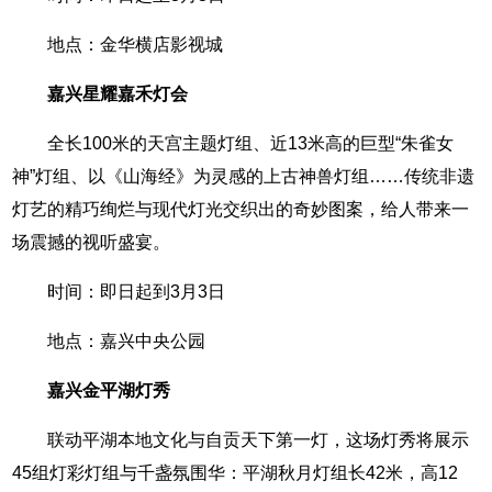
地点：金华横店影视城
嘉兴星耀嘉禾灯会
全长100米的天宫主题灯组、近13米高的巨型“朱雀女
神”灯组、以《山海经》为灵感的上古神兽灯组……传统非遗
灯艺的精巧绚烂与现代灯光交织出的奇妙图案，给人带来一
场震撼的视听盛宴。
时间：即日起到3月3日
地点：嘉兴中央公园
嘉兴金平湖灯秀
联动平湖本地文化与自贡天下第一灯，这场灯秀将展示
45组灯彩灯组与千盏氛围华：平湖秋月灯组长42米，高12