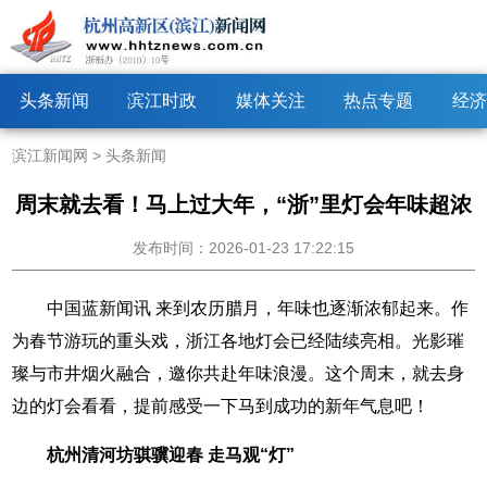
头条新闻
滨江时政
媒体关注
热点专题
经济
滨江新闻网
>
头条新闻
周末就去看！马上过大年，“浙”里灯会年味超浓
发布时间：2026-01-23 17:22:15
中国蓝新闻讯 来到农历腊月，年味也逐渐浓郁起来。作
为春节游玩的重头戏，浙江各地灯会已经陆续亮相。光影璀
璨与市井烟火融合，邀你共赴年味浪漫。这个周末，就去身
边的灯会看看，提前感受一下马到成功的新年气息吧！
杭州清河坊骐骥迎春 走马观“灯”