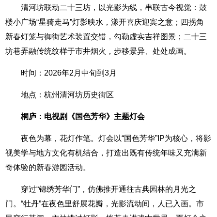
清河坊联动二十三坊，以光影为线，串联古今视觉：鼓
楼小广场“星骑走马”灯影映水，漾开喜庆迎宾之意；四拐角
新春灯笼与御街艺术装置交错，勾勒虚实吉祥图景；二十三
坊巷弄融传统纹样于市井烟火，步移景异、处处成画。
时间：2026年2月中旬到3月
地点：杭州清河坊历史街区
桐庐：电视剧《国色芳华》主题灯会
夜色为幕，花灯作笔。灯会以“国色芳华”IP为核心，将影
视美学与地方文化有机结合，打造出既有传统年味又充满新
奇体验的新春游园活动。
穿过“锦绣芳华门”，仿佛推开通往古典园林的月光之
门。“牡丹”在夜色里舒展花瓣，光影流动间，人已入画。市