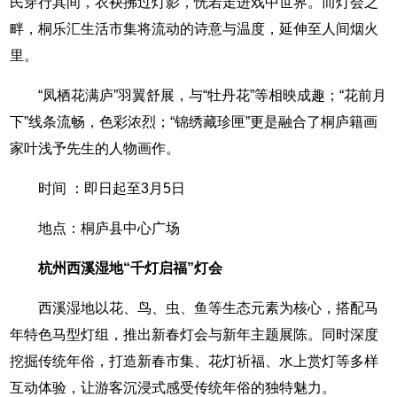
民穿行其间，衣袂拂过灯影，恍若走进戏中世界。而灯会之
畔，桐乐汇生活市集将流动的诗意与温度，延伸至人间烟火
里。
“凤栖花满庐”羽翼舒展，与“牡丹花”等相映成趣；“花前月
下”线条流畅，色彩浓烈；“锦绣藏珍匣”更是融合了桐庐籍画
家叶浅予先生的人物画作。
时间 ：即日起至3月5日
地点：桐庐县中心广场
杭州西溪湿地“千灯启福”灯会
西溪湿地以花、鸟、虫、鱼等生态元素为核心，搭配马
年特色马型灯组，推出新春灯会与新年主题展陈。同时深度
挖掘传统年俗，打造新春市集、花灯祈福、水上赏灯等多样
互动体验，让游客沉浸式感受传统年俗的独特魅力。