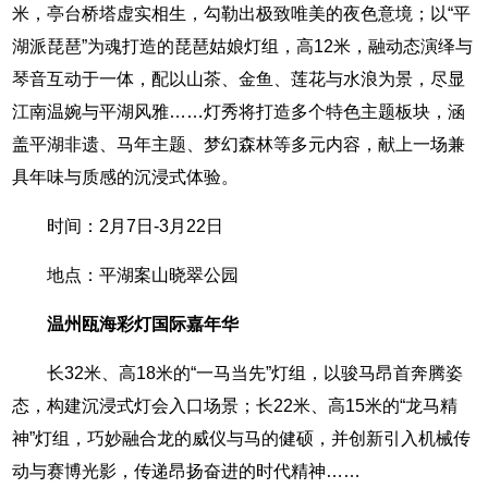
米，亭台桥塔虚实相生，勾勒出极致唯美的夜色意境；以“平
湖派琵琶”为魂打造的琵琶姑娘灯组，高12米，融动态演绎与
琴音互动于一体，配以山茶、金鱼、莲花与水浪为景，尽显
江南温婉与平湖风雅……灯秀将打造多个特色主题板块，涵
盖平湖非遗、马年主题、梦幻森林等多元内容，献上一场兼
具年味与质感的沉浸式体验。
时间：2月7日-3月22日
地点：平湖案山晓翠公园
温州瓯海彩灯国际嘉年华
长32米、高18米的“一马当先”灯组，以骏马昂首奔腾姿
态，构建沉浸式灯会入口场景；长22米、高15米的“龙马精
神”灯组，巧妙融合龙的威仪与马的健硕，并创新引入机械传
动与赛博光影，传递昂扬奋进的时代精神……