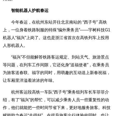
智能机器人护航春运
今年春运，在杭州东站开往北京南站的 “西子号” 高铁
上，一位身着铁路制服的特殊“编外乘务员”——宇树科技G1
机器人“福兴”上岗了。这也是浙江省首次在高铁列车上投用
人形机器人。
“福兴”不但能解答铁路客运规定、到站天气、旅游景点
等问题，在列车工作间隙，它还化身“送福使者”，在乘务员
为旅客送春联、福字的同时，用萌趣的互动送上新春祝福，
让车厢里洋溢着浓浓的年味。
杭州客运段高铁一车队“西子号”乘务组列车长车菲菲介
绍，有了“福兴”的帮忙，可以减少乘务人员一些重复性的动
作，他们就能把一些时间节省下来，更好地服务旅客。科技
赋能助力春运“走得好”，在提升旅客出行体验的同时，也让