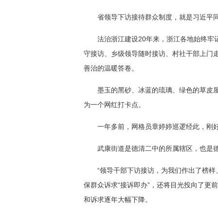
省领导下访接待群众制度，就是习近平同
法治浙江建设20年来，浙江各地始终牢
守接访、乡级领导随时接访、村社干部上门走
善治的温暖答卷。
墨玉的黑砂、冰蓝的琉璃、绿色的草皮
为一个网红打卡点。
一年多前，网格员章婷婷巡逻经此，刚好
武康街道是德清二中的所属辖区，也是
“领导干部下访接访，为我们作出了榜样
保群众诉求“接诉即办”，还将目光投向了更
和诉求逐年大幅下降。