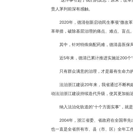
“这件事引起了我们的反思：原来，改革
责人茅列前深有感触。
2020年，德清创新启动民生事项“微
革举措，破除基层治理的痛点、难点、盲点
其中，针对特殊病配药难，德清县医保局
近5年来，德清已累计推进实施近200个“
只有群众满意的治理，才是最有生命力
法治浙江建设20年来，我省通过不断构
动法治浙江建设持续迭代升级，使其更加贴
纳入法治化轨道的“十个方面实事”，就
2004年，浙江省委、省政府在全国率
也一直是全省所有市、县（市、区）全年工作