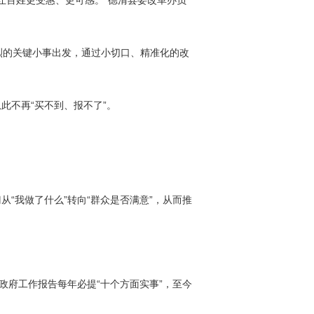
让百姓更受惠、更可感。”德清县委改革办负
强烈的关键小事出发，通过小切口、精准化的改
此不再“买不到、报不了”。
“我做了什么”转向“群众是否满意”，从而推
政府工作报告每年必提“十个方面实事”，至今