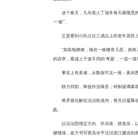
这个春天，九旬老人丁滋冬每天最惬意的
一‘难’”。
正是看到小区占比三成以上的老年居民上
“加装电梯难，难在一栋楼有几层，就有
的诉求，看成上千道不同的‘考题’，一道一道
事实上有多难，从数据可见一斑：夜间恳
静力切割，降低作业噪音；特制玻璃幕墙
将矛盾化解在法治轨道内，将共识凝聚
践。
以法治思维定方向、作决策、抓落实，以
键领域，奋力书写更高水平法治浙江建设的新