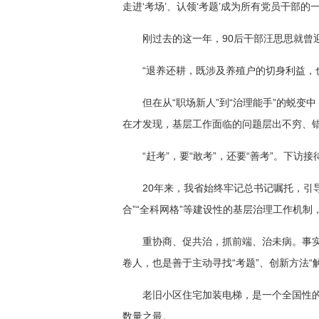
走进‘考场’、认领‘考题’成为所有党员干部的
刚过去的这一年，90后干部汪思思就曾迎
“退养还耕，既涉及养殖户的切身利益，
但在从“职场新人”到“治理能手”的蜕
在才发现，基层工作面临的问题层出不穷、
“赶考”，要“敢考”，还要“善考”。下
20年来，我省始终牢记总书记嘱托，引导
合”“全科网格”等建设性的基层治理工作机
重协商、促共治，抓前端、治未病。事实
卷人，也是善于主动寻找“考题”、创新方法“
老旧小区住宅加装电梯，是一个全国性的
数量之最。