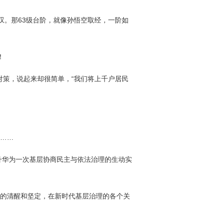
叹。那63级台阶，就像孙悟空取经，一阶如
！
对策，说起来却很简单，“我们将上千户居民
决……
升华为一次基层协商民主与依法治理的生动实
”的清醒和坚定，在新时代基层治理的各个关