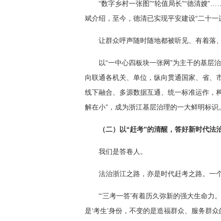
“数字乡村一张图”“轮值局长”“德清嫂
斌介绍，至今，德清已实现平安建设“二十一
让群众呼声随时随地都被听见、有着落
以“一中心四板块一张网”为主干的基层
向联通各机关、单位，纵向贯通国家、省、市
线下融合、多源数据互通、统一标准运作，
解在小”，成为浙江基层治理的一大鲜明标识
（二）以“赶考”的清醒，答好新时代法
我们是答卷人。
法治浙江之路，亦是时代赶考之路。一个
“‘三考一答’有着历久弥新的强大生命
是‘考生’身份，不变的是造福群众、服务群