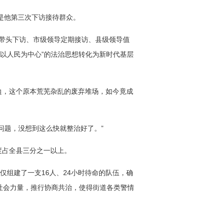
是他第三次下访接待群众。
导带头下访、市级领导定期接访、县级领导值
以人民为中心”的法治思想转化为新时代基层
边，这个原本荒芜杂乱的废弃堆场，如今竟成
问题，没想到这么快就整治好了。”
度占全县三分之一以上。
仅组建了一支16人、24小时待命的队伍，确
合社会力量，推行协商共治，使得街道各类警情