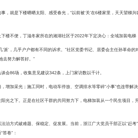
事，就是下楼晒晒太阳、感受春光，“以前被‘关’在6楼家里，天天望梯兴
下楼不便，丁滋冬家所在的湘湖社区于2022年下定决心：全域加装电梯
几‘派’，几乎户户都有不同的诉求。”社区党委书记、居委会主任孙革命的
地去努力解答好。”
谈会86场，收集意见建议342条，上门家访数以千计。
，增加采光；施工同时，电动车停放、空调排水等零碎“小事”也连带解
在阳光之下。正是在社区干群的共同努力下，电梯加装从一个民生项目，
法治方式破难题、保稳定、促发展。当前，浙江广大党员干部正以“赶考
“答卷”：