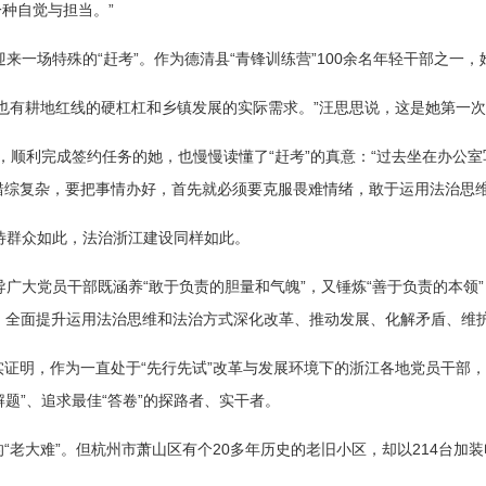
一种自觉与担当。”
来一场特殊的“赶考”。作为德清县“青锋训练营”100余名年轻干部之一，
也有耕地红线的硬杠杠和乡镇发展的实际需求。”汪思思说，这是她第一次
变中，顺利完成签约任务的她，也慢慢读懂了“赶考”的真意：“过去坐在办
错综复杂，要把事情办好，首先就必须要克服畏难情绪，敢于运用法治思维
访接待群众如此，法治浙江建设同样如此。
广大党员干部既涵养“敢于负责的胆量和气魄”，又锤炼“善于负责的本领”，
制，全面提升运用法治思维和法治方式深化改革、推动发展、化解矛盾、维
证明，作为一直处于“先行先试”改革与发展环境下的浙江各地党员干部
解题”、追求最佳“答卷”的探路者、实干者。
“老大难”。但杭州市萧山区有个20多年历史的老旧小区，却以214台加