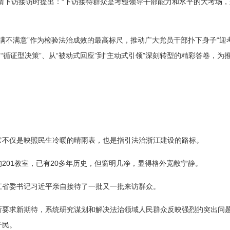
德清下访接访时提出：“下访接待群众是考验领导干部能力和水平的大考场
满不满意”作为检验法治成效的最高标尺，推动广大党员干部扑下身子“迎考
”到“循证型决策”、从“被动式回应”到“主动式引领”深刻转型的精彩答卷
它不仅是映照民生冷暖的晴雨表，也是指引法治浙江建设的路标。
201教室，已有20多年历史，但窗明几净，显得格外宽敞宁静。
浙江省委书记习近平亲自接待了一批又一批来访群众。
新要求新期待，系统研究谋划和解决法治领域人民群众反映强烈的突出问
于民。