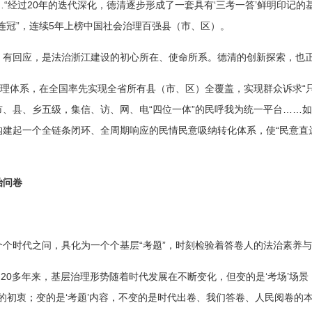
”……“经过20年的迭代深化，德清逐步形成了一套具有‘三考一答’鲜明印记
连冠”，连续5年上榜中国社会治理百强县（市、区）。
、有回应，是法治浙江建设的初心所在、使命所系。德清的创新探索，也正
治理体系，在全国率先实现全省所有县（市、区）全覆盖，实现群众诉求“
、县、乡五级，集信、访、网、电“四位一体”的民呼我为统一平台……
构建起一个全链条闭环、全周期响应的民情民意吸纳转化体系，使“民意直
。
治问卷
个时代之问，具化为一个个基层“考题”，时刻检验着答卷人的法治素养
力。20多年来，基层治理形势随着时代发展在不断变化，但变的是‘考场’场
众的初衷；变的是‘考题’内容，不变的是时代出卷、我们答卷、人民阅卷的