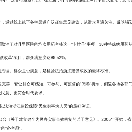
并不一定非得轰轰烈烈。在基层，有时候润物细无声的渐进式变化，反而
改革”，通过线上线下各种渠道广泛征集意见建议，从群众普遍关注、反映
。
取消了对县里医院的均次用药考核这一“卡脖子”事项，38种特殊病用药从
微改革”项目，群众满意度达98.52%。
的治理。群众是否满意，是检验法治浙江建设成效的最终标准。
建完善一套让群众可感知、可参与、可监督的“阅卷”机制，倒逼各地各部门从
近民意、更符合时代要求。
是以法治浙江建设保障“民生实事为人民”的最好例证。
先出台《关于建立健全为民办实事长效机制的若干意见》。2005年开始，省
的“必考题”。