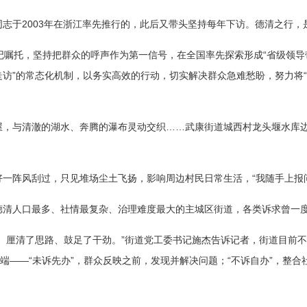
志于2003年在浙江率先推行的，此后又带头坚持每年下访。德清之行，
记嘱托，坚持把群众的呼声作为第一信号，在全国率先探索形成“省级领
访”的常态化机制，以务实高效的行动，切实解决群众急难愁盼，努力将“
屋，与清澈的湖水、奔腾的瀑布灵动交织……武康街道城西村龙头堰水库
一阵风刮过，只见堆场尘土飞扬，影响周边村民日常生活，“我随手上报
德清人口最多、社情最复杂、治理难度最大的主城区街道，各类诉求曾一
、厘清了思路、鼓足了干劲。”街道党工委书记施杰告诉记者，街道目前不
前端——“未诉先办”，群众反映之前，发现并解决问题；“不诉自办”，整