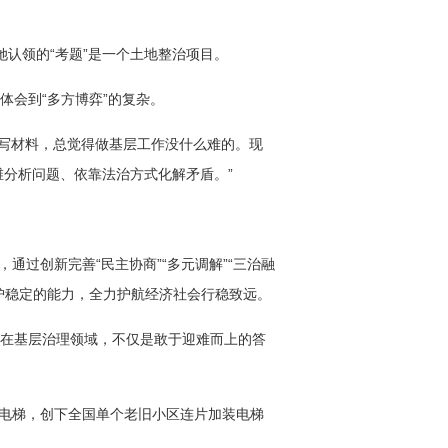
她认领的“考题”是一个土地整治项目。
体会到“多方博弈”的复杂。
公室写材料，总觉得做基层工作没什么难的。现
分析问题、依靠法治方式化解矛盾。”
通过创新完善“民主协商”“多元调解”“三治融
护稳定的能力，全力护航经济社会行稳致远。
，在基层治理领域，不仅是敢于迎难而上的答
装电梯，创下全国单个老旧小区连片加装电梯