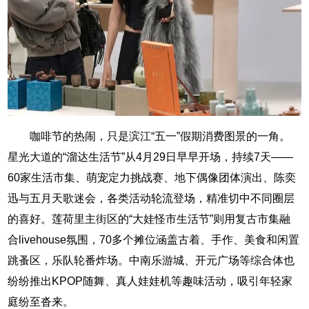
咖啡节的热闹，只是滨江“五一”假期消费图景的一角。
星光大道的“溜达生活节”从4月29日早早开场，持续7天——
60家生活市集、萌宠定力挑战赛、地下偶像团体演出、陈奕
迅与五月天歌迷会，各类活动轮流登场，精准切中不同圈层
的喜好。莲荷里主街区的“大娃怪市生活节”则用复古市集融
合livehouse氛围，70多个摊位涵盖古着、手作、美食和闲置
跳蚤区，乐队轮番炸场。中南乐游城、开元广场等综合体也
纷纷推出KPOP随舞、真人娃娃机等趣味活动，吸引年轻家
庭纷至沓来。