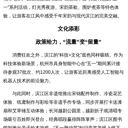
一”系列活动，灯光秀夜游、宋韵茶歇、围炉煮茶等特色体
验，让游客在江风中感受千年宋韵与现代滨江的完美交融。
文化添彩
政策给力，“流量”变“留量”
消费狂欢之外，滨江的“科技+文化”底色同样吸睛。作为
科技体验新场景，杭州市具身智能中心在
“五一”
期间累计接
待参观37批次、约1200人次，让游客近距离感受人工智能与
机器人技术的前沿魅力。
与此同时，滨江区非遗馆推出宋锦配件制作、冷瓷花艺
体验、纸鸢制作与彩绘等非遗手作专场，同步开展打卡送漆
扇和艾草锤互动体验；长河越剧公园里，越剧折子戏清唱专
场吸引百姓即兴登台，经典唱段赢得阵阵掌声；滨江区图书
馆则推出亲子绘本游戏、“五一脑动节”知识竞答等线上线下