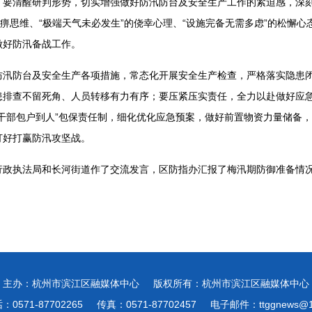
，要清醒研判形势，切实增强做好防汛防台及安全生产工作的紧迫感，深
麻痹思维、“极端天气未必发生”的侥幸心理、“设施完备无需多虑”的松懈
做好防汛备战工作。
防汛防台及安全生产各项措施，常态化开展安全生产检查，严格落实隐患
患排查不留死角、人员转移有力有序；要压紧压实责任，全力以赴做好应
干部包户到人”包保责任制，细化优化应急预案，做好前置物资力量储备
打好打赢防汛攻坚战。
行政执法局和长河街道作了交流发言，区防指办汇报了梅汛期防御准备情
主办：杭州市滨江区融媒体中心
版权所有：杭州市滨江区融媒体中心
0571-87702265
传真：0571-87702457
电子邮件：ttggnews@1