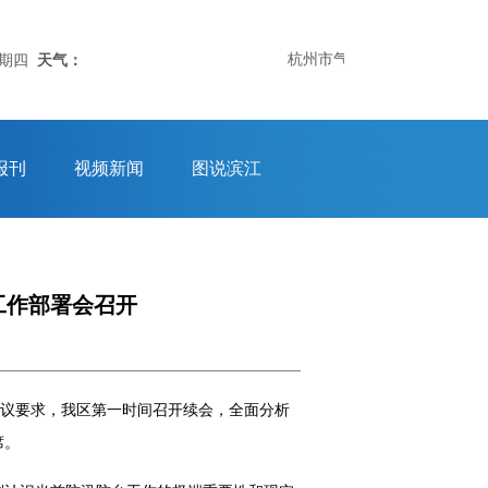
杭州市气象台06日19时50分
星期四
天气：
报刊
视频新闻
图说滨江
工作部署会召开
会议要求，我区第一时间召开续会，全面分析
席。