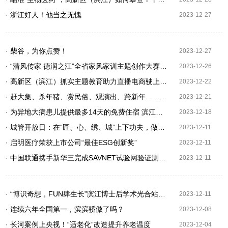
· 浙江好人！他当之无愧
2023-12-27
· 柴谷，为你点赞！
2023-12-27
· “清风传家 德润之江”全省家风家训主题创作大赛优秀作品发布会在滨江举行
2023-12-26
· 高新区（滨江）抓实主题教育助力直播电商驶上“双强”发展快车道
2023-12-22
· 赶大集、杀年猪、赏民俗、观演出、跨新年……尽在长河槐市·新潮年货节！
2023-12-21
· 为异地大病患儿提供最多14天的免费住宿 滨江这个“小家”有点暖
2023-12-18
· 城管开放日：在“匠、心、绣、城”上下功夫，做好杭州市民的大管家！
2023-12-11
· 启明医疗荣获上市公司“最佳ESG创新奖”
2023-12-11
· 中国联通携手新华三完成SAVNET试验网验证测试，共筑网络安全新防线
2023-12-11
· “博识奇想，FUN肆生长”滨江博士后学术光合站，他们在这里学术交流大“碰撞”！
2023-12-11
· 连续六年全国第一，滨滨骄傲了吗？
2023-12-08
· 长河案例上央视！“适老化”改造提升养老温度
2023-12-04