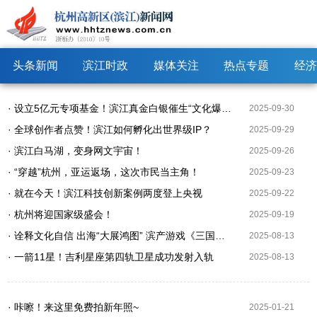
头条新闻
滨江时政
媒体关注
热点专题
经济
· 设立5亿元专项基金！滨江真金白银催生“文化爆款”出海～
2025-09-30
· 全球创作者点赞！滨江如何孵化出世界级IP？
2025-09-29
· 滨江白马湖，变身网文宇宙！
2025-09-26
· “穿越”杭州，亚运返场，这次市民当主角！
2025-09-23
· 就在今天！滨江科技创新案例两度登上央视
2025-09-22
· 杭州将迎国家级盛会！
2025-09-19
· 诠释文化自信 出海“大展鸿图” 滨产游戏《三国望神州》登上联合国展台
2025-08-13
· 一箭11星！吉利星座第四轨卫星成功发射入轨
2025-08-13
· 咔嚓！来这里免费拍新年照~
2025-01-21