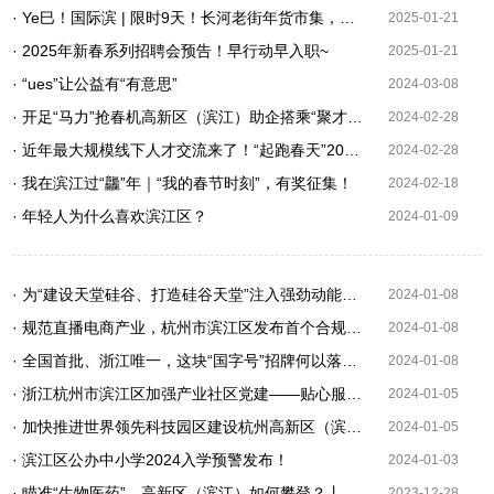
· Ye巳！国际滨 | 限时9天！长河老街年货市集，一次买个够~
2025-01-21
· 2025年新春系列招聘会预告！早行动早入职~
2025-01-21
· “ues”让公益有“有意思”
2024-03-08
· 开足“马力”抢春机高新区（滨江）助企搭乘“聚才快车”
2024-02-28
· 近年最大规模线下人才交流来了！“起跑春天”2024杭州人才交流大会举办
2024-02-28
· 我在滨江过“龘”年｜“我的春节时刻”，有奖征集！
2024-02-18
· 年轻人为什么喜欢滨江区？
2024-01-09
· 为“建设天堂硅谷、打造硅谷天堂”注入强劲动能高新区（滨江）向世界领先攀登
2024-01-08
· 规范直播电商产业，杭州市滨江区发布首个合规指引
2024-01-08
· 全国首批、浙江唯一，这块“国字号”招牌何以落地高新区（滨江）？
2024-01-08
· 浙江杭州市滨江区加强产业社区党建——贴心服务 助企发展
2024-01-05
· 加快推进世界领先科技园区建设杭州高新区（滨江）：从“冲浪者”变“造浪者”
2024-01-05
· 滨江区公办中小学2024入学预警发布！
2024-01-03
· 瞄准“生物医药”，高新区（滨江）如何攀登？丨后亚运，滨江再攀登
2023-12-28