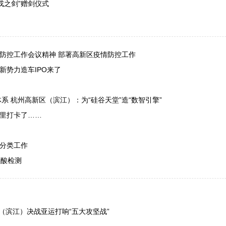
戎之剑”赠剑仪式
情防控工作会议精神 部署高新区疫情防控工作
新势力造车IPO来了
系 杭州高新区（滨江）：为“硅谷天堂”造“数智引擎”
这里打卡了……
圾分类工作
核酸检测
区（滨江）决战亚运打响“五大攻坚战”