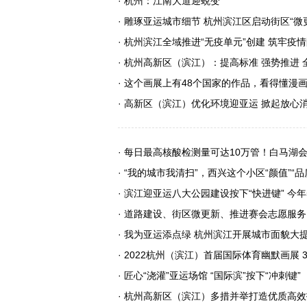
· 杭州：江南大道迎蜕变
· 雕琢亚运城市细节 杭州滨江区启动街区“微
· 杭州滨江全域推进“无疫单元”创建 筑牢疫
· 杭州高新区（滨江）：提高标准 强势推进
· 这个画展上有48个国家的作品，看得懂漫
· 高新区（滨江）优化环境迎亚运 掀起放心
· 每日最高核酸检测量可达10万管！白马湖
· “我的城市我清扫”，西兴这个小区“颜值”“品
· 滨江迎亚运八大公园建设按下“快进键” 
· 道路建设、街区微更新、推进赛会志愿服
· 我为亚运添点绿 杭州滨江开展城市面貌大
· 2022杭州（滨江）首届国际体育幽默画展 
· 匠心“浇灌”亚运场馆 “国际滨”按下“冲刺键”
· 杭州高新区（滨江）多措并举打造优质高