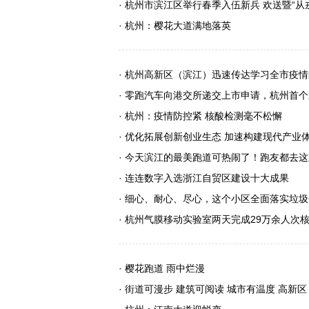
· 杭州市滨江区举行春季入伍新兵 欢送暨“从
· 杭州：樱花大道满地落英
· 杭州高新区（滨江）迅速传达学习全市疫
· 零跑汽车向港交所递交上市申请，杭州首个
· 杭州：疫情防控紧 核酸检测毫不松懈
· 优化拓展创新创业生态 加速构建现代产业体
· 今天滨江的最美跑道可热闹了！跑友都去
· 连连数字入选浙江自贸区建设十大成果
· 细心、耐心、尽心，这个小区全面落实垃
· 杭州气膜移动实验室两天完成29万余人次
· 樱花跑道 雨中烂漫
· 街道可漫步 建筑可阅读 城市有温度 高新