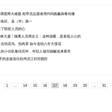
资调度两大难题 程序员志愿者用代码跑赢病毒传播
江省各区、县（市）第一
暖了防疫人员的心
到泰林大厦！隔离人员周女士：这种温暖，是直抵人心的
过去拍花鸟、拍风景 如今连拍八年大莲花
5人的小分队集结完毕，年轻人做完核酸送来夜宵
乎乎的盒饭送往杭州滨江封控园区
1
...
14
15
16
17
18
19
20
...
31