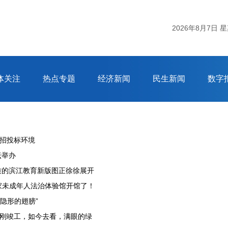
2026年8月7日 
体关注
热点专题
经济新闻
民生新闻
数字
效招投标环境
坛举办
特质的滨江教育新版图正徐徐展开
这家未成年人法治体验馆开馆了！
“隐形的翅膀”
刚刚竣工，如今去看，满眼的绿