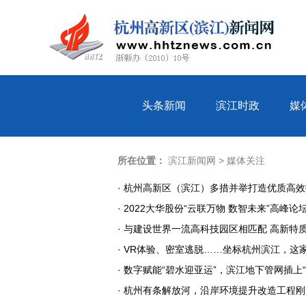
头条新闻
滨江时政
媒
所在位置：
滨江新闻网
>
媒体关注
· 杭州高新区（滨江）多措并举打造优质高
· 2022大华股份“云联万物 数智未来”高峰论
· 与建设世界一流高科技园区相匹配 高新
· VR体验、密室逃脱……坐标杭州滨江，
· 数字赋能“碧水迎亚运”，滨江地下管网插上
· 杭州有条解放河，沿岸环境提升改造工程