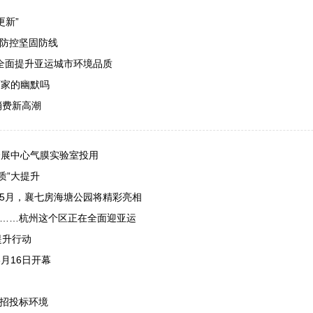
更新”
情防控坚固防线
 全面提升亚运城市环境品质
画家的幽默吗
消费新高潮
会展中心气膜实验室投用
质”大提升
今年5月，襄七房海塘公园将精彩亮相
务……杭州这个区正在全面迎亚运
提升行动
3月16日开幕
效招投标环境