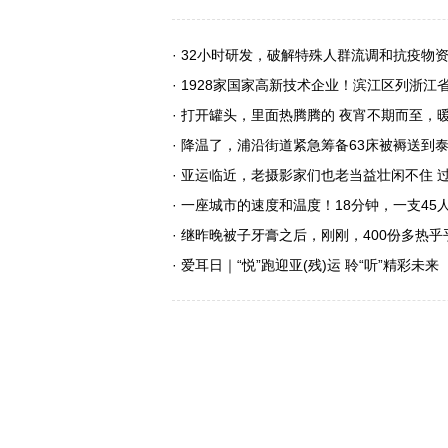
· 32小时研发，破解特殊人群流调和抗疫物
· 1928家国家高新技术企业！滨江区列浙
· 打开罐头，里面热腾腾的 夜宵不期而至，
· 降温了，浦沿街道紧急筹备63床被褥送
· 亚运临近，老摄影家们也老当益壮闲不住 
· 一座城市的速度和温度！18分钟，一支4
· 继昨晚被子牙膏之后，刚刚，400份多热
· 爱耳日｜“悦”跑迎亚(残)运 聆“听”精彩未来