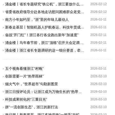
· 涌金楼丨省长专题研究“铁公机”，浙江要放什么大招？
2026-02-12
· 省委省政府领导分赴各地走访慰问困难群众老党员退役军人军烈属公安民警消防救援队伍驻浙部队
2026-02-12
· 南方小年如约至，“浙”里的年味儿最动人
2026-02-11
· 新春走基层丨智能机器人护航春运、科技年货成新宠……“浙”里春节赛博年味浓
2026-02-11
· 奋战“开门红”！浙江各行各业跑出新年“加速度”
2026-02-11
· 涌金楼丨马年春节前，浙江“顶格”召开大会定调：此事“极端重要”！
2026-02-11
· 涌金楼丨浙江省长专题调研的这一细分赛道，牵动万亿规模庞大产业
2026-02-11
· 五个视角看懂浙江“村晚”
2026-02-11
· 创新需要一片“热带雨林”
2026-02-10
· 烟火气中，“世界超市”勾勒新图景
2026-02-10
· 浙江日报评论员：让浙江成为万物生长的“热带雨林”
2026-02-10
· 科技成果转化的“三重目光”
2026-02-10
· 拼“一流创新生态”，浙江的新打法
2026-02-10
· 政已阅丨新春将至，浙江多地党政“一把手”在忙这三件事
2026-02-10