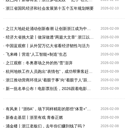
· 浙江省国民经济和社会发展第十五个五年规划纲要
2026-02-10
· 之江大地处处涌动创新春潮 让创新浙江成为中国式现代化省域先行的鲜明标识
2026-02-09
· 经济大省挑大梁丨做深做透“两篇大文章” 浙江以科技创新塑造发展新优势
2026-02-09
· 中国蓝观察丨从外贸万亿大省看经济韧性与活力
2026-02-09
· 飞来峰丨营造“人工智能+制造”生态
2026-02-09
· 之江观察：冬奥赛场之外的热“雪”澎湃
2026-02-09
· 杭州地铁工作人员跑出“表情包”，成功帮乘客赶上末班车
2026-02-09
· 浙江推动营商环境从“着眼于事”向“着眼于人”跃升 让一流创新生态成为最大吸引力和竞争力
2026-02-09
· 新一批名单公布！电影票别丢，2026跟着电影游浙江品美食
2026-02-09
· 有风来丨“浙BA”，场下同样精彩的那些“体育+”好球
2026-02-09
· 新春走基层丨浙里有戏 青春正燃
2026-02-09
· 涌金楼丨浙江老板们，去年你们赚到钱了吗？
2026-02-08