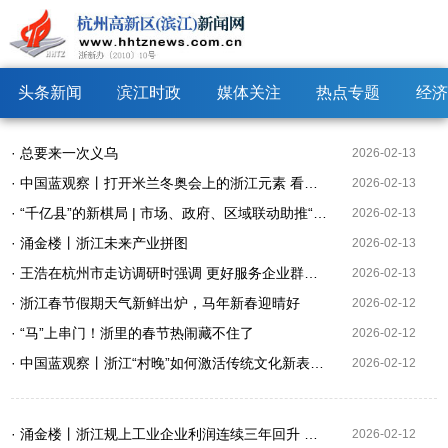
头条新闻
滨江时政
媒体关注
热点专题
经济
· 总要来一次义乌
2026-02-13
· 中国蓝观察丨打开米兰冬奥会上的浙江元素 看浙江制造走向国际赛场
2026-02-13
· “千亿县”的新棋局 | 市场、政府、区域联动助推“新军”“关键一跃”
2026-02-13
· 涌金楼丨浙江未来产业拼图
2026-02-13
· 王浩在杭州市走访调研时强调 更好服务企业群众 更好满足消费需求 扎实推动一季度开门稳开门好
2026-02-13
· 浙江春节假期天气新鲜出炉，马年新春迎晴好
2026-02-12
· “马”上串门！浙里的春节热闹藏不住了
2026-02-12
· 中国蓝观察丨浙江“村晚”如何激活传统文化新表达？
2026-02-12
· 涌金楼丨浙江规上工业企业利润连续三年回升 产业结构优化 压力挑战仍存
2026-02-12