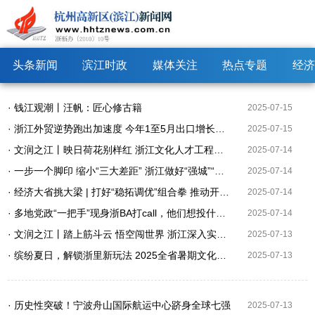
头条新闻
滨江时政
媒体关注
热点专题
经济
· 钱江观潮丨汪帆：匠心修古籍
2025-07-15
· 浙江外贸逆势跑出加速度 今年1至5月出口增长贡献率居全国首位
2025-07-15
· 文润之江丨映日荷花别样红 浙江文化人才工程激发创新创造活力
2025-07-14
· 一步一个脚印 缩小“三大差距” 浙江做好“强城”“兴村”“融合”三篇文章
2025-07-14
· 经济大省挑大梁 | 打好“稳拓调优”组合拳 推动开放型经济高质量发展
2025-07-14
· 多地党政“一把手”现身浙BA打call，他们想投什么“篮”？
2025-07-14
· 文润之江丨踏上筋斗云 悟空闯世界 浙江深入实施文化传播工程加快文化产品和服务出海
2025-07-13
· 缤纷夏日，解锁浙里新玩法 2025全省暑期文化和旅游消费季启动
2025-07-13
· 历史性突破！宁波舟山国际航运中心跻身全球七强
2025-07-13