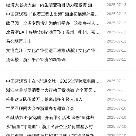
· 经济大省挑大梁丨内生裂变项目助力稳投资 浙江传统产业向新提质
2025-07-13
· ​中国蓝观察 | “跟着工程去出海” 浙企拓展海外发展新模式
2025-07-12
· 政已阅丨全省专题培训为他们举办，这批乡村人才有何特殊？
2025-07-12
· 欢看浙BA丨各地“战书”满天飞！温州、衢州、嘉兴、舟山今日开赛
2025-07-12
· 马公塘再上山
2025-07-12
· 文润之江丨文化产业促进工程推动浙江文化产业提挡加速：千年龙泉青 一抹新釉色
2025-07-11
· 涌金楼丨浙江平台经济的新筹码
2025-07-11
· 中国蓝观察丨在“浙”通全球！2025全球跨境电商交易博览会来了
2025-07-11
· 浙江省暑期促消费七大行动干货满满 这个夏天嗨翻天
2025-07-11
· 杭州这支队伍破万，越来越多年轻人加入
2025-07-11
· 世界互联网大会在浙举办专题宣介会
2025-07-10
· 金融助力 外贸远航 | 开新渠引活水 金融“量体裁衣”助力新业态扬帆
2025-07-10
· 从“输血”到“造血”：浙江民营企业如何重塑乡村振兴新生态？
2025-07-10
· 钱江观潮丨嵊泗黄龙岛招募“共建人”打造发展新生态 青年创客激活沉寂海岛
2025-07-10