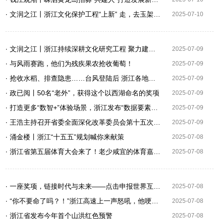
· 文润之江丨浙江文化保护工程“上新” 走，去玉架山考个古
2025-07-10
· 文润之江丨浙江持续深耕文化研究工程 聚力建构新时代“浙学”
2025-07-09
· 与风雨赛跑，他们为残疾果农抢收葡萄！
2025-07-09
· 抢收水稻、排查隐患……台风登陆后 浙江各地抢险救灾进行时
2025-07-09
· 政已阅丨50名“老外”，获得这个以西湖命名的奖项
2025-07-09
· 打造更多“数智+”体验场景，浙江发布“数据要素×文化旅游”三年计划
2025-07-09
· 王浩主持召开省委全面深化改革委员会第十五次会议 高质量发展建设共同富裕示范区推进例会 坚定不移 善作善成 扎扎实实推动重大改革取得新突破 刘捷王成出席
2025-07-09
· 涌金楼丨浙江“十五五”规划喊你来献策
2025-07-08
· 浙江省第五届体育大会来了！老少咸宜的体育嘉年华等你参加
2025-07-08
· 一座奖项，链接时代与未来——点击申报世界互联网大会杰出贡献奖
2025-07-08
· “你不要命了吗？！”浙江高速上一声怒吼，他哽咽：我太感动了…
2025-07-08
· 浙江省发布今年首个山洪红色预警
2025-07-08