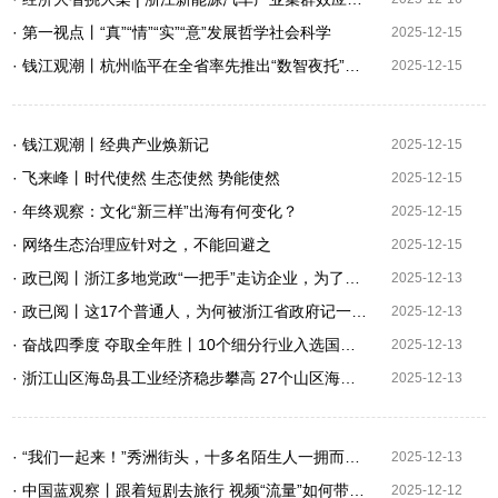
· 第一视点丨“真”“情”“实”“意”发展哲学社会科学
2025-12-15
· 钱江观潮丨杭州临平在全省率先推出“数智夜托”服务 夜间托育，托起稳稳的幸福
2025-12-15
· 钱江观潮丨经典产业焕新记
2025-12-15
· 飞来峰丨时代使然 生态使然 势能使然
2025-12-15
· 年终观察：文化“新三样”出海有何变化？
2025-12-15
· 网络生态治理应针对之，不能回避之
2025-12-15
· 政已阅丨浙江多地党政“一把手”走访企业，为了这件大事
2025-12-13
· 政已阅丨这17个普通人，为何被浙江省政府记一等功？
2025-12-13
· 奋战四季度 夺取全年胜丨10个细分行业入选国家级实践样本 浙江加快提升企业数字化水平
2025-12-13
· 浙江山区海岛县工业经济稳步攀高 27个山区海岛县规上工业增加值实现正增长
2025-12-13
· “我们一起来！”秀洲街头，十多名陌生人一拥而上！
2025-12-13
· 中国蓝观察丨跟着短剧去旅行 视频“流量”如何带来文旅“增量”
2025-12-12