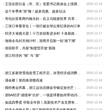
· 王浩在部分县（市、区）党委书记座谈会上强调 深入学习贯彻中央经济工作会议精神 科学谋划明年目标任务 聚力抓好重大项目产业项目
2025-12-18
· 这个冬季来“浙”嗨！超多优惠、超多玩法
2025-12-17
· 哥伦比亚客商约翰夫妇：在义乌链接世界 共享和谐
2025-12-17
· 三张订单看变化丨一张打破全球众筹纪录的AI订单
2025-12-17
· 经济大省挑大梁丨十万农创客进乡村 十条新政注动能
2025-12-17
· 海南全岛封关倒计时，浙商开启新一轮“南下潮”
2025-12-17
· 浙琼联手，共探“制度型开放”新路
2025-12-17
· 浙江经济的 “韧” 与 “新”
2025-12-17
· 浙江多家滑雪场造雪工程开启，冰雪经济成消费新引擎！
2025-12-16
· 涌金楼丨第四条浙赣高速
2025-12-16
· 残特奥会闭幕，浙江运动员摘金夺银绽放光芒：追梦大湾区 出彩人生路
2025-12-16
· 浙BA经济“成绩单”出炉，一场篮球赛如何带动25亿元消费？
2025-12-16
· 奋战四季度 夺取全年胜丨高新技术产业支撑有力 前10月浙江27个山区海岛县规上工业增加值实现增长
2025-12-16
· 经济大省挑大梁 | 浙江新能源汽车产业集群效应凸显 年度生产目标提前达成
2025-12-16