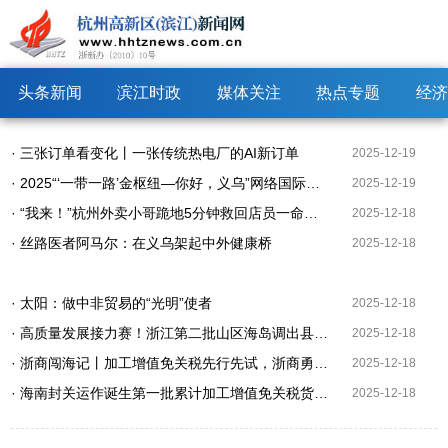
头条新闻
滨江时政
媒体关注
热点专题
经济
· 三张订单看变化丨一张传统热电厂的AI新订单
2025-12-19
· 2025“‘一带一路’金枢纽—你好，义乌”网络国际传播主题宣传活动在浙江义乌举行
2025-12-19
· “我来！”杭州外卖小哥跪地5分钟救回店员一命，只把这件“小事”告诉了媳妇儿……
2025-12-18
· 丝路医者阿马尔：在义乌架起中外健康桥
2025-12-18
· 太阳：做中非贸易的“光明”使者
2025-12-18
· 高质量发展接力赛！浙江第二批山区海岛调出县支持新政出炉
2025-12-18
· 浙商闯海记丨加工增值免关税先行先试，浙商勇闯海南第一大港
2025-12-18
· 海南封关运作诞生第一批累计加工增值免关税货物，浙商“喝了头口水”
2025-12-18