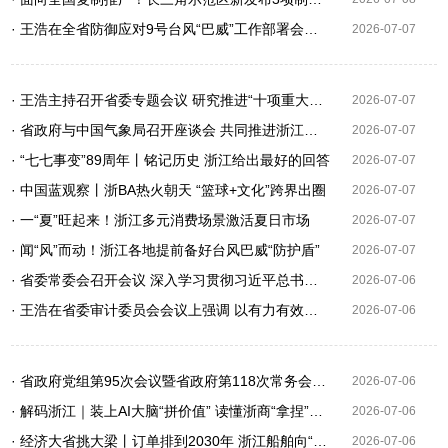
· 王浩在全省防御应对9号台风“巴威”工作部署会议上强调 坚决贯彻落实习近平总书记重要指示精神 采取过硬措施坚决打赢防汛防台大仗硬仗 刘捷作部署 王成出席
2026-07-07
· 王浩主持召开省委专题会议 研究推进“十项重大工程” 工作
2026-07-07
· 省政府与中国气象局召开座谈会 共同推进浙江气象现代化先行省建设 刘捷陈振林出席
2026-07-07
· “七七事变”89周年丨铭记历史 浙江给出最好的回答
2026-07-07
· 中国蓝观察丨浙BA热火朝天 “篮球+文化”跨界出圈
2026-07-07
· 一“夏”旺起来！浙江多元消费场景激活夏日市场
2026-07-07
· 闻“风”而动！浙江各地提前备好台风巴威“防护盾”
2026-07-07
· 省委常委会召开会议 深入学习贯彻习近平总书记在庆祝中国共产党成立105周年大会上的重要讲话精神和习近平党建思想 省委书记王浩主持
2026-07-06
· 王浩在省委审计委员会会议上强调 以有力有效的审计监督服务保障 高质量发展建设共同富裕示范区
2026-07-06
· 省政府党组第95次会议暨省政府第118次常务会议召开 刘捷主持
2026-07-06
· 解码浙江｜装上AI大脑“拼价值” 读懂浙商“拿捏”出海新逻辑
2026-07-06
· 经济大省挑大梁丨订单排到2030年 浙江船舶向“绿”而行
2026-07-06