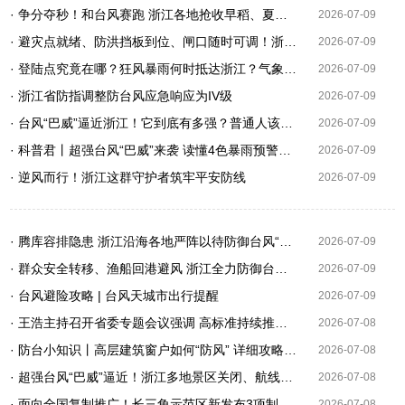
· 争分夺秒！和台风赛跑 浙江各地抢收早稻、夏日鲜果
2026-07-09
· 避灾点就绪、防洪挡板到位、闸口随时可调！浙江全力防御台风 “巴威”
2026-07-09
· 登陆点究竟在哪？狂风暴雨何时抵达浙江？气象专家最新解读
2026-07-09
· 浙江省防指调整防台风应急响应为IV级
2026-07-09
· 台风“巴威”逼近浙江！它到底有多强？普通人该怎么防？一图看懂
2026-07-09
· 科普君丨超强台风“巴威”来袭 读懂4色暴雨预警信号
2026-07-09
· 逆风而行！浙江这群守护者筑牢平安防线
2026-07-09
· 腾库容排隐患 浙江沿海各地严阵以待防御台风“巴威”
2026-07-09
· 群众安全转移、渔船回港避风 浙江全力防御台风“巴威”
2026-07-09
· 台风避险攻略 | 台风天城市出行提醒
2026-07-09
· 王浩主持召开省委专题会议强调 高标准持续推进基本公共服务一体化 让人民群众有更多实实在在的获得感 刘捷出席
2026-07-08
· 防台小知识丨高层建筑窗户如何“防风” 详细攻略来了
2026-07-08
· 超强台风“巴威”逼近！浙江多地景区关闭、航线停航
2026-07-08
· 面向全国复制推广！长三角示范区新发布3项制度创新经验
2026-07-08