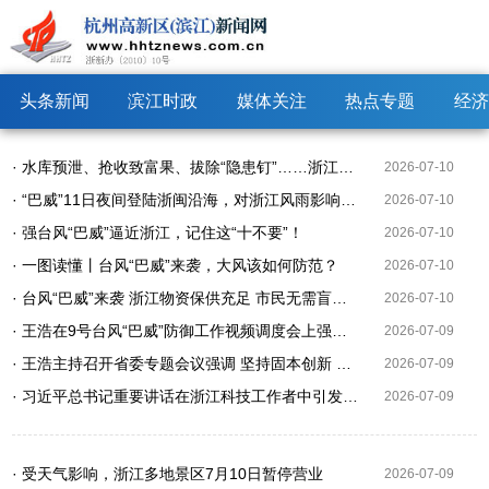
头条新闻
滨江时政
媒体关注
热点专题
经济
· 水库预泄、抢收致富果、拔除“隐患钉”……浙江各地严阵以待防御“巴威”
2026-07-10
· “巴威”11日夜间登陆浙闽沿海，对浙江风雨影响究竟几何
2026-07-10
· 强台风“巴威”逼近浙江，记住这“十不要”！
2026-07-10
· 一图读懂丨台风“巴威”来袭，大风该如何防范？
2026-07-10
· 台风“巴威”来袭 浙江物资保供充足 市民无需盲目囤货
2026-07-10
· 王浩在9号台风“巴威”防御工作视频调度会上强调 从最坏处着眼 做到顶格防御 打足提前量 全力以赴把防御“巴威”部署全面落实到位 王成出席
2026-07-09
· 王浩主持召开省委专题会议强调 坚持固本创新 做好“历史经典产业+”文章 加快推动历史经典产业转型升级创新发展
2026-07-09
· 习近平总书记重要讲话在浙江科技工作者中引发强烈反响：为建设科技强国多立新功
2026-07-09
· 受天气影响，浙江多地景区7月10日暂停营业
2026-07-09