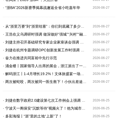
· “浙BA”2026新赛季揭幕战邂逅全省小吃嘉年华
2026-06-27
· 从“浙里万赛”到“浙里哇塞”：你们到底藏了多少惊喜？
2026-06-27
· 王浩在义乌调研时强调 做深做好“强城”“兴村”“融合”三篇文章 在推动高质量发展中不断增进民生福祉
2026-06-27
· 刘捷主持召开基础研究专家企业家座谈会强调 让基础研究真正成为创新浙江建设的底座支撑
2026-06-27
· 刘捷在杭州专题调研OPC创新发展工作时强调 加快构建OPC发展良好生态 营造人工智能创新创业最优氛围
2026-06-27
· 奋力在推进共同富裕中先行示范
2026-06-27
· 涌金楼丨国家领导人出席的展会，浙江派出了一条“链”
2026-06-27
· 解码浙江丨1-4月增长19.2%！文体旅盛宴一场接一场
2026-06-27
· 两次被蛇咬，两次被同一医生救下！小伙出差途中专程送锦旗报恩
2026-06-27
· 刘捷在数字政府2.0建设第七次工作例会上强调 持续巩固提升我省数字政府2.0建设质效
2026-06-25
· 宁波天一阁保安“沉默等待”视频火了！他为城市文明“延时”
2026-06-25
· 多彩海报丨“浙”里的土地“上新”了！
2026-06-25