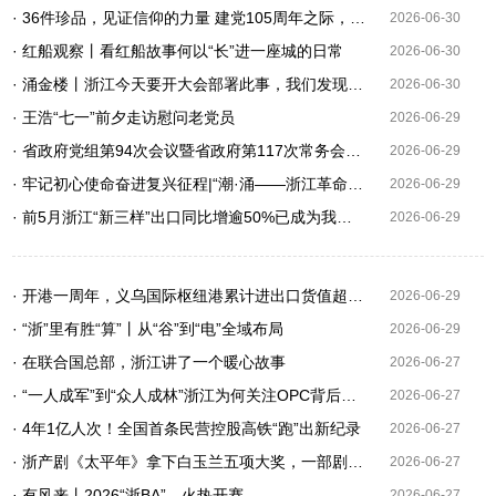
· 36件珍品，见证信仰的力量 建党105周年之际，省档案馆推出《浙江红色根脉档案珍品名单》
2026-06-30
· 红船观察丨看红船故事何以“长”进一座城的日常
2026-06-30
· 涌金楼丨浙江今天要开大会部署此事，我们发现3个“反常”
2026-06-30
· 王浩“七一”前夕走访慰问老党员
2026-06-29
· 省政府党组第94次会议暨省政府第117次常务会议召开刘捷主持
2026-06-29
· 牢记初心使命奋进复兴征程|“潮·涌——浙江革命文物专题展”在嘉兴启幕
2026-06-29
· 前5月浙江“新三样”出口同比增逾50%已成为我省外贸转型升级重要增长动能
2026-06-29
· 开港一周年，义乌国际枢纽港累计进出口货值超150亿元
2026-06-29
· “浙”里有胜“算”丨从“谷”到“电”全域布局
2026-06-29
· 在联合国总部，浙江讲了一个暖心故事
2026-06-27
· “一人成军”到“众人成林”浙江为何关注OPC背后的AI布局
2026-06-27
· 4年1亿人次！全国首条民营控股高铁“跑”出新纪录
2026-06-27
· 浙产剧《太平年》拿下白玉兰五项大奖，一部剧与一个时代的“太平”回响
2026-06-27
· 有风来丨2026“浙BA”，火热开赛
2026-06-27